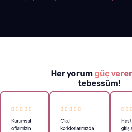
Her yorum
güç vere
tebessüm!
Kurumsal
Okul
Hast
ofisimizin
koridorlarımızda
giriş