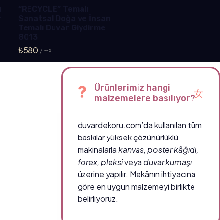
ı
“RECYCLE” Temalı
r
Sanatsal Doğa ve İnsan
Temalı Duvar Giydirme
8013
₺
580
Ürünlerimiz hangi
malzemelere basılıyor?
duvardekoru.com’da kullanılan tüm
baskılar yüksek çözünürlüklü
makinalarla
kanvas, poster kâğıdı,
forex, pleksi
veya
duvar kumaşı
üzerine yapılır. Mekânın ihtiyacına
göre en uygun malzemeyi birlikte
belirliyoruz.