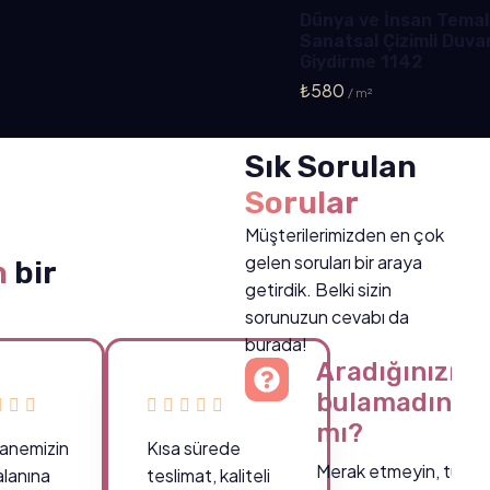
Dünya ve İnsan Temal
Sanatsal Çizimli Duva
Giydirme 1142
₺
580
Sık Sorulan
Sorular
Müşterilerimizden en çok
gelen soruları bir araya
n
bir
getirdik. Belki sizin
sorunuzun cevabı da
burada!
Aradığınızı
bulamadınız
mı?
anemizin
Kısa sürede
Merak etmeyin, tüm
 alanına
teslimat, kaliteli