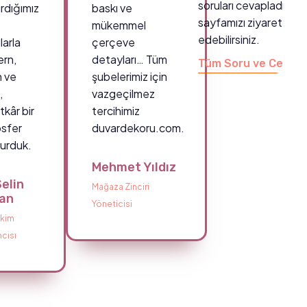
soruları cevapladığımı
rdığımız
baskı ve
sayfamızı ziyaret
mükemmel
edebilirsiniz.
larla
çerçeve
rn,
detayları… Tüm
Tüm Soru ve Cevapl
h ve
şubelerimiz için
,
vazgeçilmez
kâr bir
tercihimiz
sfer
duvardekoru.com.
turduk.
Mehmet Yıldız
Selin
Mağaza Zinciri
lan
Yöneticisi
kim
cısı