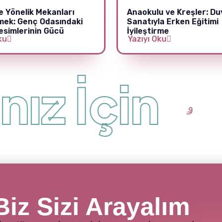
e Yönelik Mekanları
Anaokulu ve Kreşler: Du
mek: Genç Odasındaki
Sanatıyla Erken Eğitimi
esimlerinin Gücü
İyileştirme
ku
Yazıyı Oku
z İçin
+
Biz Sizi Arayalım