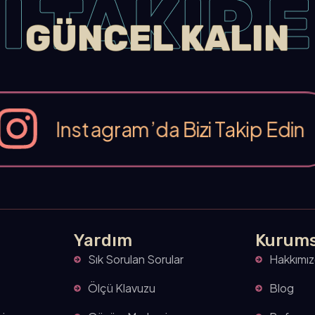
İ TAKİP 
GÜNCEL KALIN
Instagram’da Bizi Takip Edin
Yardım
Kurums
Sık Sorulan Sorular
Hakkımı
Ölçü Klavuzu
Blog