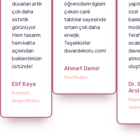
duvarları artık
öğrencilerin ilgisini
yaptı
çok daha
çeken canlı
özel
estetik
tablolar sayesinde
baskı
görünüyor.
ortam çok daha
mode
Hem tasarım
enerjik.
fera
hem kalite
Teşekkürler
sıcak
açısından
duvardekoru.com!
davet
beklentimizin
atmo
üstünde!
oluş
Ahmet Demir
Okul Müdürü
Elif Kaya
Dr. 
Ars
Kurumsal
Başhe
İletişim Müdürü
Yardım