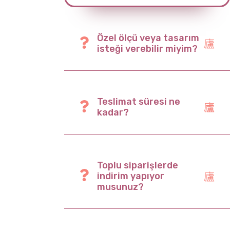
z
Özel ölçü veya tasarım
ar
isteği verebilir miyim?
Teslimat süresi ne
kadar?
Toplu siparişlerde
indirim yapıyor
musunuz?