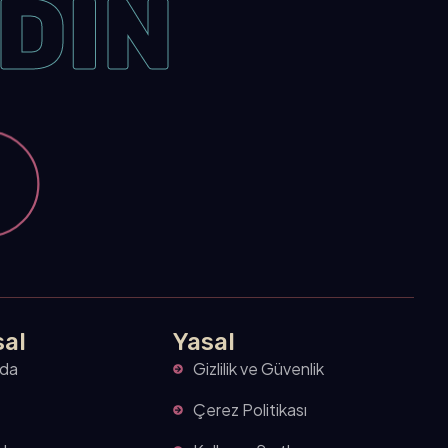
EDİN
al
Yasal
zda
Gizlilik ve Güvenlik
Çerez Politikası