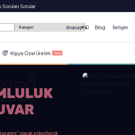
k Sorulan Sorular
Anasayfa
Blog
İletişim
Kişiye Özel Üretim
Yeni
ORİ
MLULUK
DUVAR
 tasarımı” olarak etiketlendi