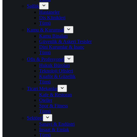
Sağlık
Hastaneler
Diş Klinikleri
Tümü
Kamu & Kurumsal
Kamu Binaları
Güvenlik & Askeri Tesisler
Dini Kurumlar & İnanç
Tümü
Ofis & Profesyonel
Hukuk Büroları
Teknoloji Ofisleri
Kuaför & Güzellik
Tümü
Ticari Mekanlar
Kafe & Restoran
Oteller
Spor & Fitness
Tümü
Sektörel
Sanayi & Endüstri
İnşaat & Emlak
Tümü