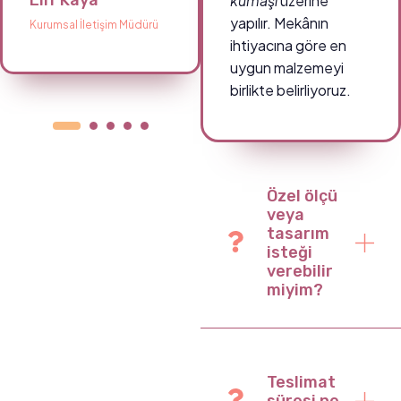
Elif Kaya
Ahmet Demir
kumaşı
üzerine
yapılır. Mekânın
Kurumsal İletişim Müdürü
Okul Müdürü
ihtiyacına göre en
uygun malzemeyi
birlikte belirliyoruz.
Özel ölçü
veya
tasarım
isteği
verebilir
miyim?
Teslimat