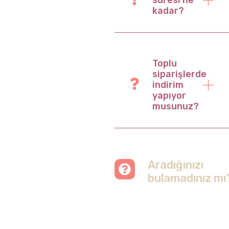
süresi ne
kadar?
Toplu
siparişlerde
indirim
yapıyor
musunuz?
Aradığınızı
bulamadınız mı
Merak etmeyin, tüm
soruları cevapladığımız
sayfamızı ziyaret