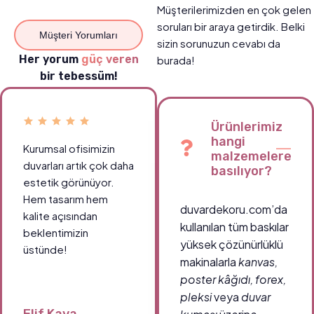
Müşterilerimizden en çok gelen
soruları bir araya getirdik. Belki
Müşteri Yorumları
sizin sorunuzun cevabı da
Her yorum
güç veren
burada!
bir tebessüm!
Ürünlerimiz
hangi
Kurumsal ofisimizin
Okul koridorlarımızda
malzemelere
duvarları artık çok daha
öğrencilerin ilgisini
basılıyor?
estetik görünüyor.
çeken canlı tablolar
Hem tasarım hem
sayesinde ortam çok
duvardekoru.com’da
kalite açısından
daha enerjik.
kullanılan tüm baskılar
beklentimizin
Teşekkürler
yüksek çözünürlüklü
üstünde!
duvardekoru.com!
makinalarla
kanvas,
poster kâğıdı, forex,
pleksi
veya
duvar