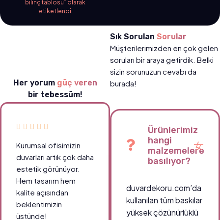
bilinç tablosu” olarak
etiketlendi
Sık Sorulan
Sorular
Müşterilerimizden en çok gelen
soruları bir araya getirdik. Belki
sizin sorunuzun cevabı da
Her yorum
güç veren
burada!
bir tebessüm!
Ürünlerimiz
hangi
Kurumsal ofisimizin
malzemelere
duvarları artık çok daha
basılıyor?
estetik görünüyor.
Hem tasarım hem
duvardekoru.com’da
kalite açısından
kullanılan tüm baskılar
beklentimizin
yüksek çözünürlüklü
üstünde!