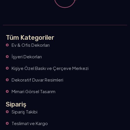
n
Tüm Kategoriler
Ev & Ofis Dekorları
İşyeri Dekorları
Kişiye Özel Baskı ve Çerçeve Merkezi
Dekoratif Duvar Resimleri
Mimari Görsel Tasarım
Sipariş
Sipariş Takibi
Teslimat ve Kargo