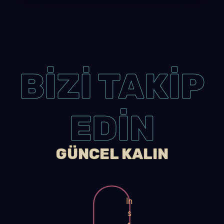
BİZİ TAKİP
EDİN
GÜNCEL KALIN
In
s
t