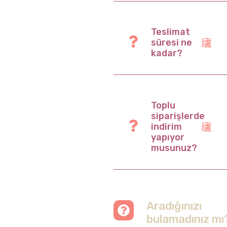
Teslimat
süresi ne
kadar?
Toplu
siparişlerde
indirim
yapıyor
musunuz?
Aradığınızı
bulamadınız mı