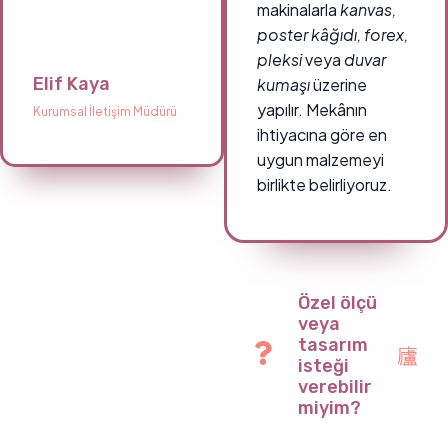
makinalarla
kanvas,
poster kâğıdı, forex,
pleksi
veya
duvar
Elif Kaya
kumaşı
üzerine
yapılır. Mekânın
Kurumsal İletişim Müdürü
ihtiyacına göre en
uygun malzemeyi
birlikte belirliyoruz.
Özel ölçü
veya
tasarım
isteği
verebilir
miyim?