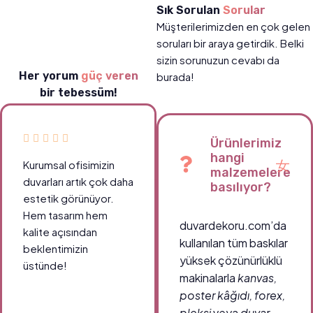
Sık Sorulan
Sorular
Müşterilerimizden en çok gelen
soruları bir araya getirdik. Belki
sizin sorunuzun cevabı da
Her yorum
güç veren
burada!
bir tebessüm!
Ürünlerimiz
hangi
Kurumsal ofisimizin
malzemelere
duvarları artık çok daha
basılıyor?
estetik görünüyor.
Hem tasarım hem
duvardekoru.com’da
kalite açısından
kullanılan tüm baskılar
beklentimizin
yüksek çözünürlüklü
üstünde!
makinalarla
kanvas,
poster kâğıdı, forex,
pleksi
veya
duvar