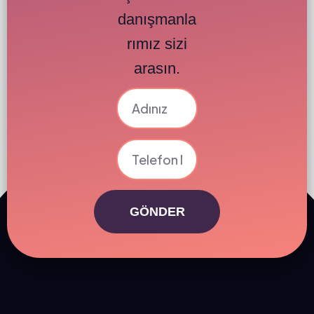
danışmanla
rımız sizi
arasın.
GÖNDER