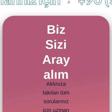
Biz
Sizi
Aray
alım
Aklınıza
takılan tüm
sorularınız
için uzman