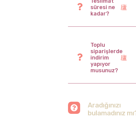
Teslimat
süresi ne
kadar?
Toplu
siparişlerde
indirim
yapıyor
musunuz?
Aradığınızı
bulamadınız mı
Merak etmeyin, tüm
soruları cevapladığımız