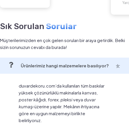
Yar
Sık Sorulan
Sorular
Müşterilerimizden en çok gelen soruları bir araya getirdik. Belki
sizin sorunuzun cevabı da burada!
Ürünlerimiz hangi malzemelere basılıyor?
duvardekoru.com’da kullanılan tüm baskılar
yüksek çözünürlüklü makinalarla
kanvas,
poster kâğıdı, forex, pleksi
veya
duvar
kumaşı
üzerine yapılır. Mekânın ihtiyacına
göre en uygun malzemeyi birlikte
belirliyoruz.