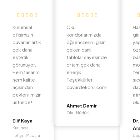
Kurumsal
Okul
Ha
ofisimizin
koridorlarımızda
gir
duvarları artık
öğrencilerin ilgisini
yap
çok daha
çeken canlı
öz
estetik
tablolar sayesinde
bas
görünüyor.
ortam çok daha
mo
Hem tasarım
enerjik.
fer
hem kalite
Teşekkürler
sıc
açısından
duvardekoru.com!
dav
beklentimizin
at
üstünde!
olu
Ahmet Demir
Okul Müdürü
Elif Kaya
Dr.
Ar
Kurumsal
İletişim Müdürü
Baş