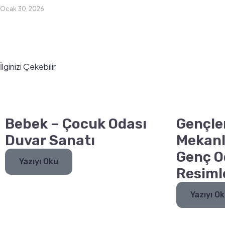
Ocak 30, 2026
İlginizi Çekebilir
Bebek – Çocuk Odası
Gençle
Duvar Sanatı
Mekanl
Genç O
Yazıyı Oku
Resiml
Yazıyı O