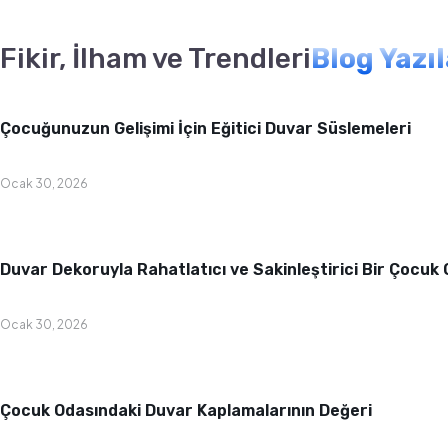
Fikir, İlham ve Trendleri
Blog Yazı
Bebek & Çocuk Odası
Çocuğunuzun Gelişimi İçin Eğitici Duvar Süslemeleri
Ocak 30, 2026
Bebek & Çocuk Odası
Duvar Dekoruyla Rahatlatıcı ve Sakinleştirici Bir Çocuk
Ocak 30, 2026
Bebek & Çocuk Odası
Çocuk Odasındaki Duvar Kaplamalarının Değeri