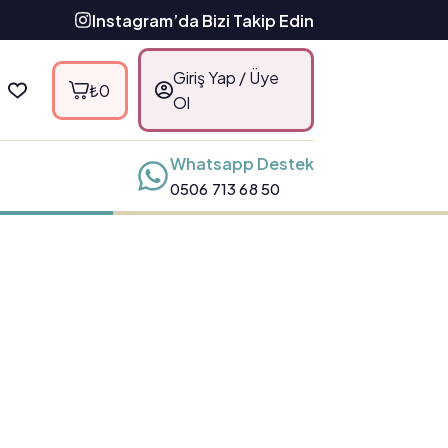
Instagram’da Bizi Takip Edin
Giriş Yap / Üye
₺
0
Ol
Whatsapp Destek
0506 713 68 50