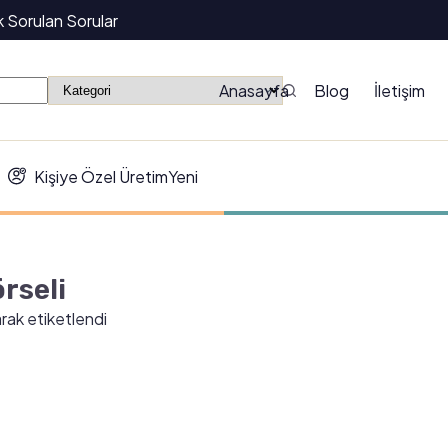
k Sorulan Sorular
Anasayfa
Blog
İletişim
Kişiye Özel Üretim
Yeni
örseli
arak etiketlendi