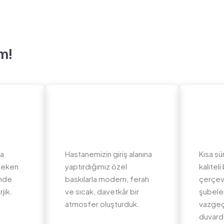
m!
da
Hastanemizin giriş alanına
Kısa sü
 çeken
yaptırdığımız özel
kalite
inde
baskılarla modern, ferah
çerçev
jik.
ve sıcak, davetkâr bir
şubeler
atmosfer oluşturduk.
vazgeç
duvard