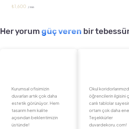
₺
1,600
/ min
Her yorum
güç veren
bir tebessü
Kurumsal ofisimizin
Okul koridorlarımız
duvarları artık çok daha
öğrencilerin ilgisini
estetik görünüyor. Hem
canlı tablolar sayes
tasarım hem kalite
ortam çok daha ener
açısından beklentimizin
Teşekkürler
üstünde!
duvardekoru.com!