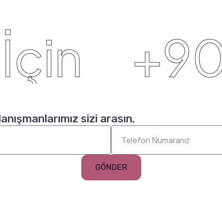
çin
+90 (
danışmanlarımız sizi arasın.
GÖNDER