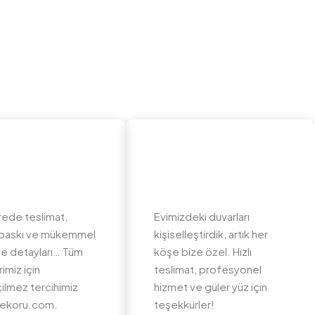
rede teslimat,
Evimizdeki duvarları
li baskı ve mükemmel
kişiselleştirdik, artık her
e detayları… Tüm
köşe bize özel. Hızlı
imiz için
teslimat, profesyonel
ilmez tercihimiz
hizmet ve güler yüz için
ekoru.com.
teşekkürler!