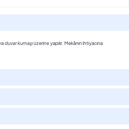
ya
duvar kumaşı
üzerine yapılır. Mekânın ihtiyacına