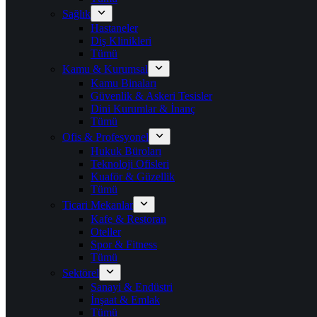
Sağlık
Hastaneler
Diş Klinikleri
Tümü
Kamu & Kurumsal
Kamu Binaları
Güvenlik & Askeri Tesisler
Dini Kurumlar & İnanç
Tümü
Ofis & Profesyonel
Hukuk Büroları
Teknoloji Ofisleri
Kuaför & Güzellik
Tümü
Ticari Mekanlar
Kafe & Restoran
Oteller
Spor & Fitness
Tümü
Sektörel
Sanayi & Endüstri
İnşaat & Emlak
Tümü