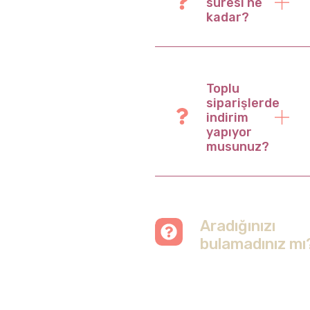
süresi ne
kadar?
Toplu
siparişlerde
indirim
yapıyor
musunuz?
Aradığınızı
bulamadınız mı
Merak etmeyin, tüm
soruları cevapladığımız
sayfamızı ziyaret