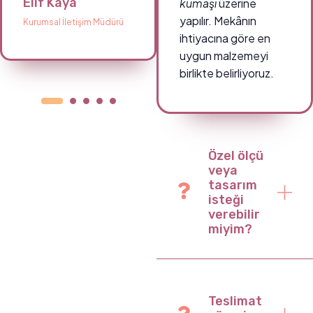
Elif Kaya
Ahmet Demir
kumaşı
üzerine
yapılır. Mekânın
Kurumsal İletişim Müdürü
Okul Müdürü
ihtiyacına göre en
uygun malzemeyi
birlikte belirliyoruz.
Özel ölçü
veya
tasarım
isteği
verebilir
miyim?
Teslimat