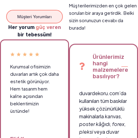
Müşterilerimizden en çok gelen
soruları bir araya getirdik. Belki
Müşteri Yorumları
sizin sorunuzun cevabı da
Her yorum
güç veren
burada!
bir tebessüm!
Ürünlerimiz
hangi
Kurumsal ofisimizin
Okul koridorlarımızda
malzemelere
duvarları artık çok daha
öğrencilerin ilgisini
basılıyor?
estetik görünüyor.
çeken canlı tablolar
Hem tasarım hem
sayesinde ortam çok
duvardekoru.com’da
kalite açısından
daha enerjik.
kullanılan tüm baskılar
beklentimizin
Teşekkürler
yüksek çözünürlüklü
üstünde!
duvardekoru.com!
makinalarla
kanvas,
poster kâğıdı, forex,
pleksi
veya
duvar