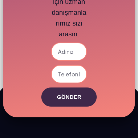
için uzman
danışmanla
rımız sizi
arasın.
GÖNDER