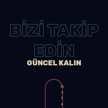
BİZİ TAKİP
EDİN
GÜNCEL KALIN
In
s
t
a