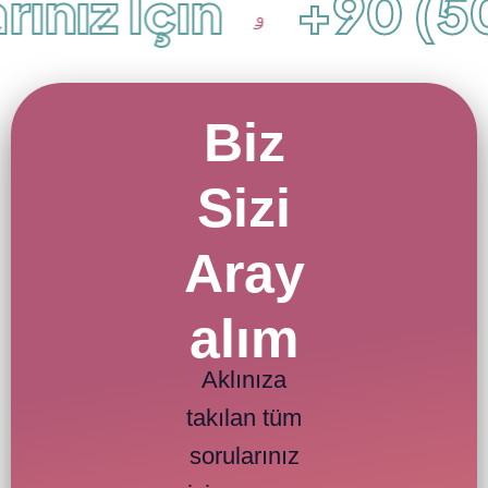
ınız İçin
+90 (50
Biz
Sizi
Aray
alım
Aklınıza
takılan tüm
sorularınız