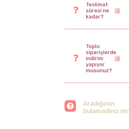
Teslimat
süresi ne
kadar?
Toplu
siparişlerde
indirim
yapıyor
musunuz?
Aradığınızı
bulamadınız mı
Merak etmeyin, tüm
soruları cevapladığımız