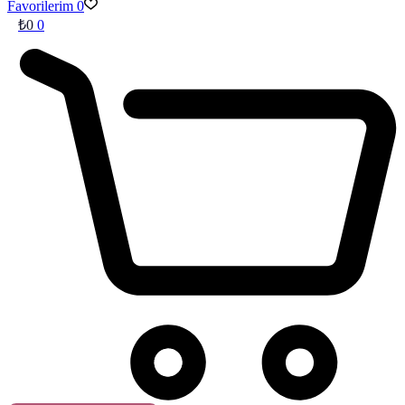
Favorilerim
0
₺
0
0