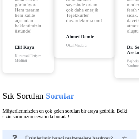
görünüyor.
sayesinde ortam
moder
Hem tasarım
çok daha enerjik.
ferah 
hem kalite
Teşekkürler
sıcak,
açısından
duvardekoru.com!
davetk
beklentimizin
atmos
üstünde!
oluştu
Ahmet Demir
Okul Müdürü
Elif Kaya
Dr. Se
Arsla
Kurumsal İletişim
Müdürü
Başhek
Yardımc
Sık Sorulan
Sorular
Müşterilerimizden en çok gelen soruları bir araya getirdik. Belki
sizin sorunuzun cevabı da burada!
Ürünlerimiz hangi malzemelere basılıyor?