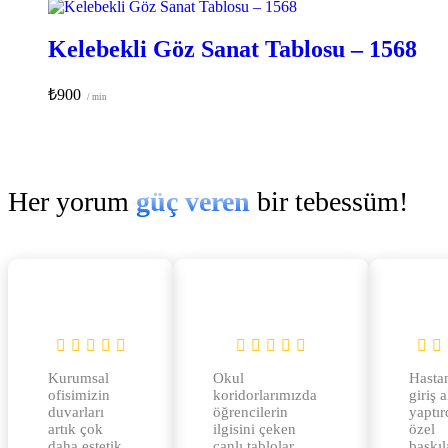
Kelebekli Göz Sanat Tablosu – 1568
₺
900
/ min
Her yorum
güç veren
bir tebessüm!
Kurumsal
Okul
Hasta
ofisimizin
koridorlarımızda
giriş 
duvarları
öğrencilerin
yaptır
artık çok
ilgisini çeken
özel
daha estetik
canlı tablolar
baskıl