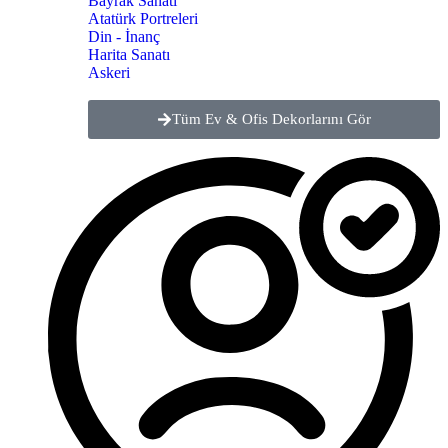
Bayrak Sanatı
Atatürk Portreleri
Din - İnanç
Harita Sanatı
Askeri
Tüm Ev & Ofis Dekorlarını Gör