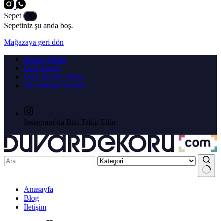
Sepet
Sepetiniz şu anda boş.
Mağazaya geri dön
Sipariş Takibi
Özel Sipariş
Hızlı Destek Talebi
Sık Sorulan Sorular
Instagram’da Bizi Takip Edin
Anasayfa
Blog
İletişim