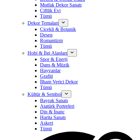
Mutfak Dekor Sanatı
Çiftlik Evi
Tümü
Dekor Temaları
Çiçekli & Botanik
Desen
Romantizm
Tümü
Hobi & İlgi Alanları
Spor & Enerji
Dans & Müzik
Hayvanlar
Grafiti
İlham Verici Dekor
Tümü
Kültür & Sembol
Bayrak Sanatı
Atatürk Portreleri
Din & İnanç
Harita Sanatı
Askeri
Tümü