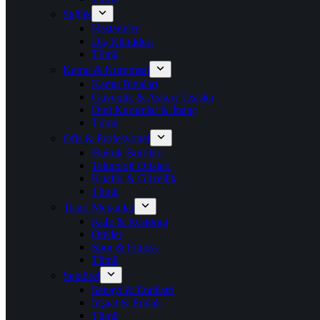
Sağlık
Hastaneler
Diş Klinikleri
Tümü
Kamu & Kurumsal
Kamu Binaları
Güvenlik & Askeri Tesisler
Dini Kurumlar & İnanç
Tümü
Ofis & Profesyonel
Hukuk Büroları
Teknoloji Ofisleri
Kuaför & Güzellik
Tümü
Ticari Mekanlar
Kafe & Restoran
Oteller
Spor & Fitness
Tümü
Sektörel
Sanayi & Endüstri
İnşaat & Emlak
Tümü