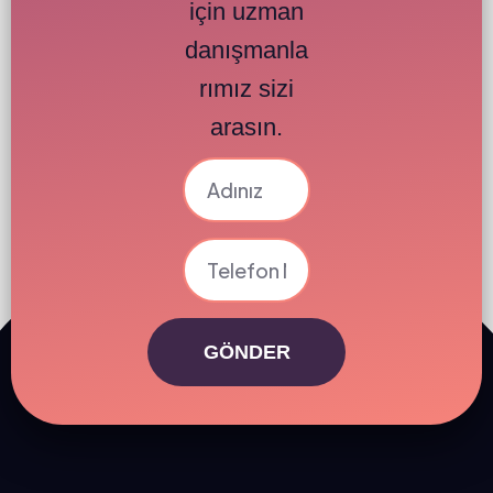
için uzman
danışmanla
rımız sizi
arasın.
GÖNDER