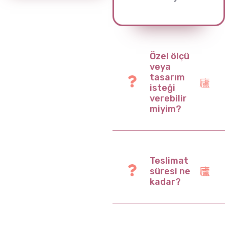
Özel ölçü
veya
tasarım
isteği
verebilir
miyim?
Teslimat
süresi ne
kadar?