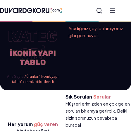
Aradığınız şeyi bulamıyoruz
KATEG
gibi görünüyor.
ORİ
IKONIK YAPI
TABLO
Ana Sayfa
/ Ürünler “ikonik yapı
tablo” olarak etiketlendi
Sık Sorulan
Sorular
Müşterilerimizden en çok gelen
soruları bir araya getirdik. Belki
sizin sorunuzun cevabı da
Her yorum
güç veren
burada!