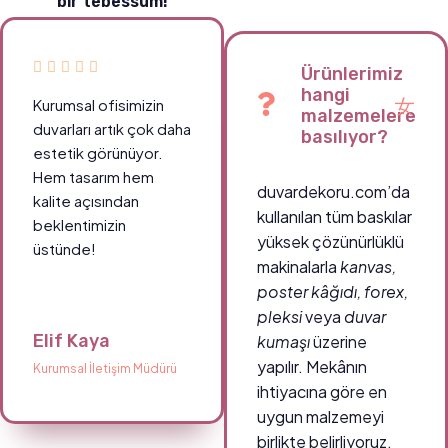
bir tebessüm!
Ürünlerimiz
hangi
Kurumsal ofisimizin
malzemelere
duvarları artık çok daha
basılıyor?
estetik görünüyor.
Hem tasarım hem
duvardekoru.com’da
kalite açısından
kullanılan tüm baskılar
beklentimizin
yüksek çözünürlüklü
üstünde!
makinalarla
kanvas,
poster kâğıdı, forex,
pleksi
veya
duvar
Elif Kaya
kumaşı
üzerine
yapılır. Mekânın
Kurumsal İletişim Müdürü
ihtiyacına göre en
uygun malzemeyi
birlikte belirliyoruz.