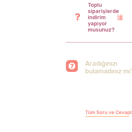
Toplu
siparişlerde
indirim
yapıyor
musunuz?
Aradığınızı
bulamadınız mı
Merak etmeyin, tüm
soruları cevapladığımız
sayfamızı ziyaret
edebilirsiniz.
Tüm Soru ve Cevapl