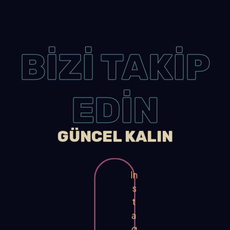
BİZİ TAKİP
EDİN
GÜNCEL KALIN
In
s
t
a