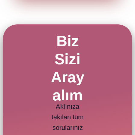
Biz
Sizi
Aray
alım
Aklınıza
takılan tüm
sorularınız