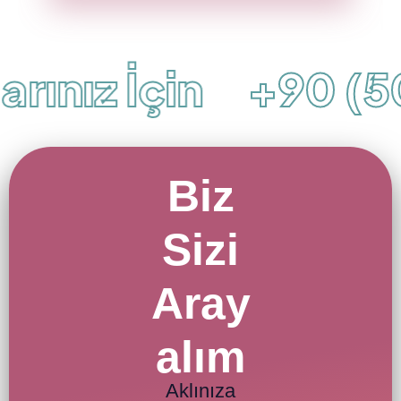
ınız İçin
+90 (506
Biz
Sizi
Aray
alım
Aklınıza