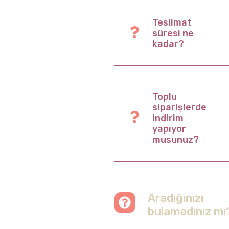
Teslimat
süresi ne
kadar?
Toplu
siparişlerde
indirim
yapıyor
musunuz?
Aradığınızı
bulamadınız mı
Merak etmeyin, tüm