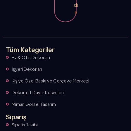
di
n
Tüm Kategoriler
Ev & Ofis Dekorları
İşyeri Dekorları
Kişiye Özel Baskı ve Çerçeve Merkezi
Dekoratif Duvar Resimleri
Mimari Görsel Tasarım
Sipariş
Sipariş Takibi