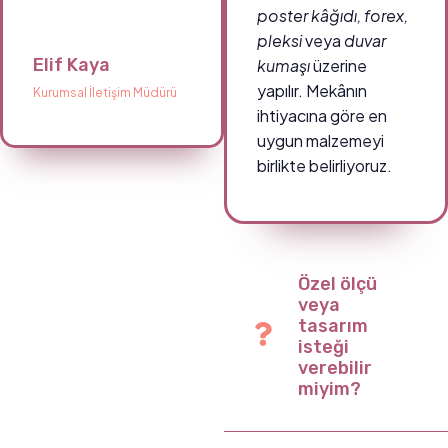
poster kâğıdı, forex,
pleksi
veya
duvar
Elif Kaya
kumaşı
üzerine
yapılır. Mekânın
Kurumsal İletişim Müdürü
ihtiyacına göre en
uygun malzemeyi
birlikte belirliyoruz.
Özel ölçü
veya
tasarım
isteği
verebilir
miyim?