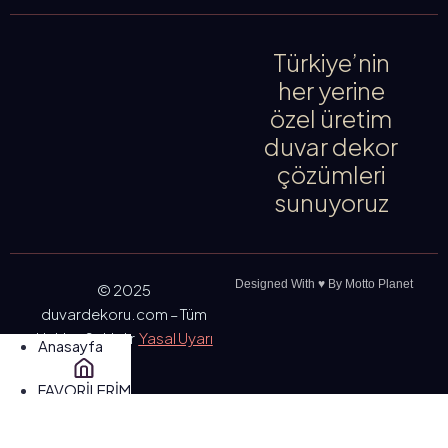
Türkiye’nin
her yerine
özel üretim
duvar dekor
çözümleri
sunuyoruz
Designed With ♥️ By Motto Planet
© 2025
duvardekoru.com – Tüm
Hakları Saklıdır
Yasal Uyarı
Anasayfa
FAVORİLERİM
SEPETİM