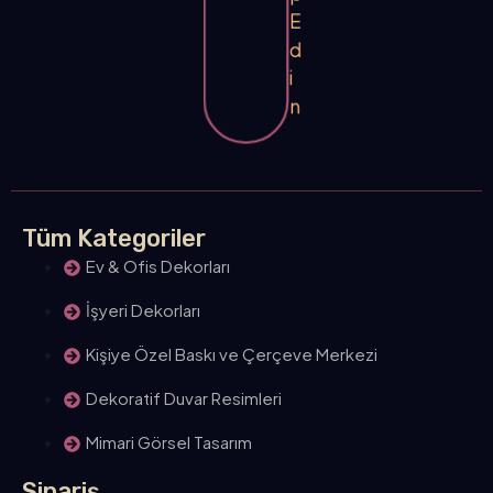
E
d
i
n
Tüm Kategoriler
Ev & Ofis Dekorları
İşyeri Dekorları
Kişiye Özel Baskı ve Çerçeve Merkezi
Dekoratif Duvar Resimleri
Mimari Görsel Tasarım
Sipariş