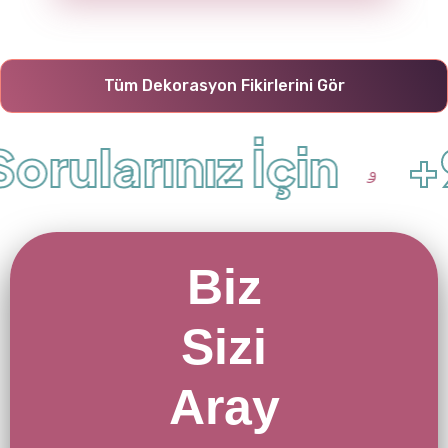
r ve
renkl
erin
gücü
Tüm Dekorasyon Fikirlerini Gör
nü...
orularınız İçin
+9
Biz
Sizi
Aray