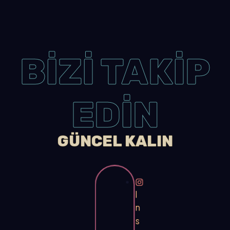
BİZİ TAKİP
EDİN
GÜNCEL KALIN
I
n
s