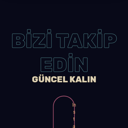
BİZİ TAKİP
EDİN
GÜNCEL KALIN
In
s
t
a