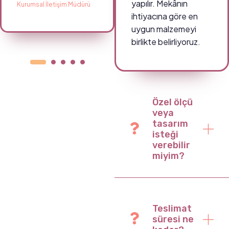
yapılır. Mekânın
Kurumsal İletişim Müdürü
Okul Müdürü
ihtiyacına göre en
uygun malzemeyi
birlikte belirliyoruz.
Özel ölçü
veya
tasarım
isteği
verebilir
miyim?
Teslimat
süresi ne