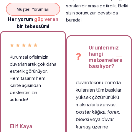
soruları bir araya getirdik. Belki
Müşteri Yorumları
sizin sorunuzun cevabı da
Her yorum
güç veren
burada!
bir tebessüm!
Ürünlerimiz
hangi
Kurumsal ofisimizin
Okul koridorlarımızda
malzemelere
duvarları artık çok daha
öğrencilerin ilgisini
basılıyor?
estetik görünüyor.
çeken canlı tablolar
Hem tasarım hem
sayesinde ortam çok
duvardekoru.com’da
kalite açısından
daha enerjik.
kullanılan tüm baskılar
beklentimizin
Teşekkürler
yüksek çözünürlüklü
üstünde!
duvardekoru.com!
makinalarla
kanvas,
poster kâğıdı, forex,
pleksi
veya
duvar
Elif Kaya
Ahmet Demir
kumaşı
üzerine