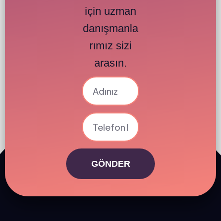
için uzman
danışmanla
rımız sizi
arasın.
GÖNDER