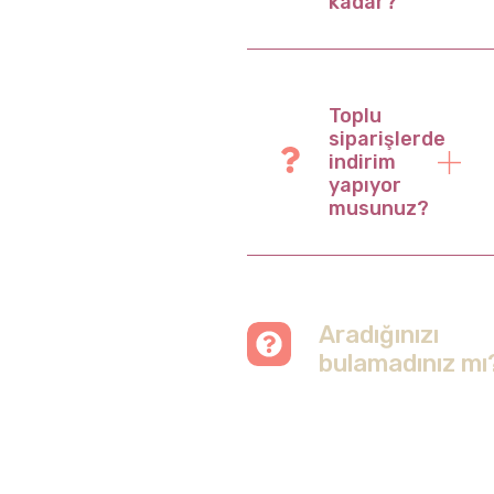
kadar?
Toplu
siparişlerde
indirim
yapıyor
musunuz?
Aradığınızı
bulamadınız mı
Merak etmeyin, tüm
soruları cevapladığımız
sayfamızı ziyaret
edebilirsiniz.