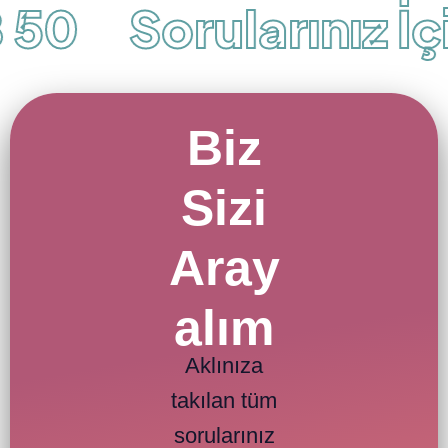
 50
Sorularınız İçi
Biz
Sizi
Aray
alım
Aklınıza
takılan tüm
sorularınız