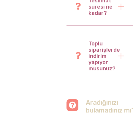
Teslimat
süresi ne
kadar?
Toplu
siparişlerde
indirim
yapıyor
musunuz?
Aradığınızı
bulamadınız mı
Merak etmeyin, tüm
soruları cevapladığımız