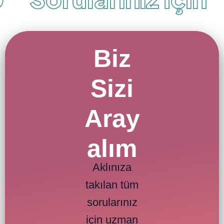
Biz
Sizi
Aray
alım
Aklınıza
takılan tüm
sorularınız
için uzman