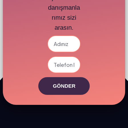
danışmanla
rımız sizi
arasın.
GÖNDER