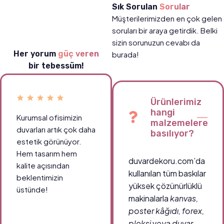
Sık Sorulan
Sorular
Müşterilerimizden en çok gelen
soruları bir araya getirdik. Belki
sizin sorunuzun cevabı da
Her yorum
güç veren
burada!
bir tebessüm!
Ürünlerimiz
hangi
Kurumsal ofisimizin
malzemelere
duvarları artık çok daha
basılıyor?
estetik görünüyor.
Hem tasarım hem
duvardekoru.com’da
kalite açısından
kullanılan tüm baskılar
beklentimizin
yüksek çözünürlüklü
üstünde!
makinalarla
kanvas,
poster kâğıdı, forex,
pleksi
veya
duvar