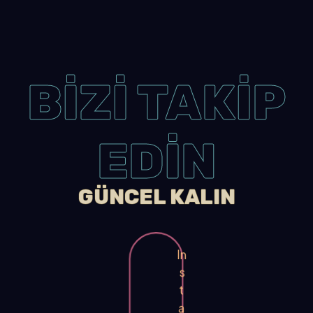
BİZİ TAKİP
EDİN
GÜNCEL KALIN
In
s
t