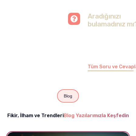
Aradığınızı
bulamadınız mı
Merak etmeyin, tüm
soruları cevapladığımız
sayfamızı ziyaret
edebilirsiniz.
Tüm Soru ve Cevapl
Blog
Fikir, İlham ve Trendleri
Blog Yazılarımızla Keşfedin