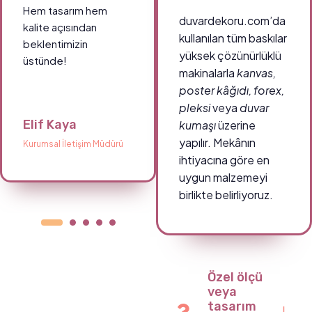
Hem tasarım hem
sayesinde ortam çok
duvardekoru.com’da
kalite açısından
daha enerjik.
kullanılan tüm baskılar
beklentimizin
Teşekkürler
yüksek çözünürlüklü
üstünde!
duvardekoru.com!
makinalarla
kanvas,
poster kâğıdı, forex,
pleksi
veya
duvar
Elif Kaya
Ahmet Demir
kumaşı
üzerine
yapılır. Mekânın
Kurumsal İletişim Müdürü
Okul Müdürü
ihtiyacına göre en
uygun malzemeyi
birlikte belirliyoruz.
Özel ölçü
veya
tasarım