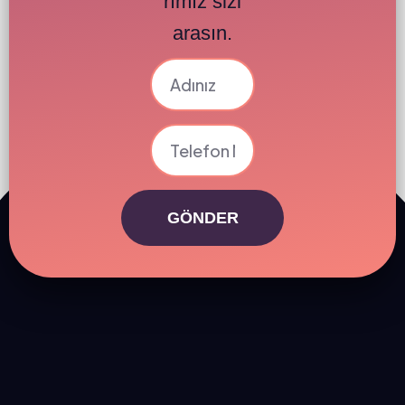
rımız sizi
arasın.
GÖNDER