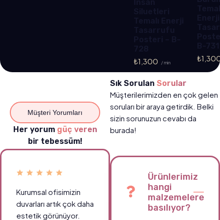
İnsan
Temal
Siluetleri
Enerji
Temalı Enerji
Tasar
Tasarrufu
Poste
Posteri – B-
B-731
728
₺
1,30
₺
1,300
/ min
Sık Sorulan
Sorular
Müşterilerimizden en çok gelen
soruları bir araya getirdik. Belki
Müşteri Yorumları
sizin sorunuzun cevabı da
Her yorum
güç veren
burada!
bir tebessüm!
Ürünlerimiz
hangi
Kurumsal ofisimizin
Okul koridorlarımızda
malzemelere
duvarları artık çok daha
öğrencilerin ilgisini
basılıyor?
estetik görünüyor.
çeken canlı tablolar