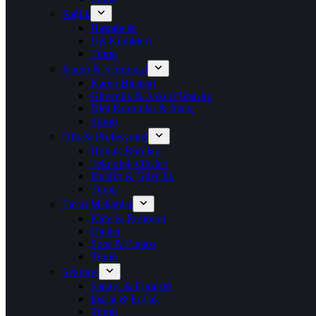
Sağlık
Hastaneler
Diş Klinikleri
Tümü
Kamu & Kurumsal
Kamu Binaları
Güvenlik & Askeri Tesisler
Dini Kurumlar & İnanç
Tümü
Ofis & Profesyonel
Hukuk Büroları
Teknoloji Ofisleri
Kuaför & Güzellik
Tümü
Ticari Mekanlar
Kafe & Restoran
Oteller
Spor & Fitness
Tümü
Sektörel
Sanayi & Endüstri
İnşaat & Emlak
Tümü