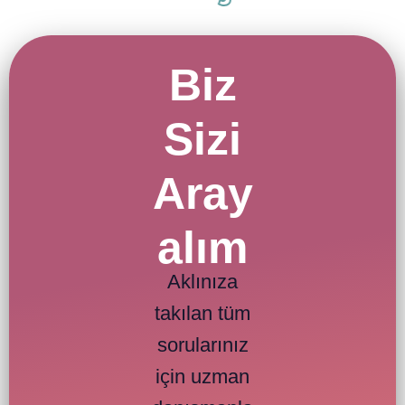
Biz
Sizi
Aray
alım
Aklınıza
takılan tüm
sorularınız
için uzman