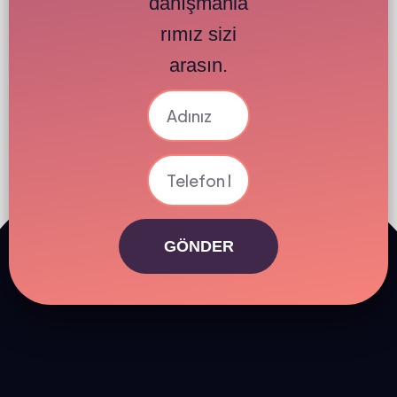
danışmanla
rımız sizi
arasın.
GÖNDER