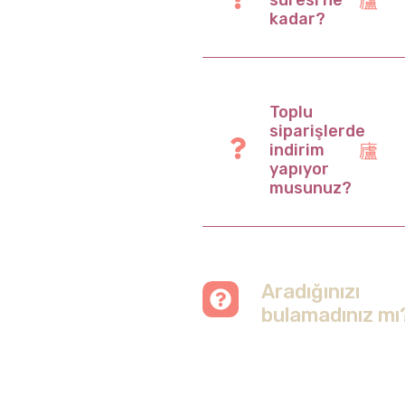
süresi ne
kadar?
Toplu
siparişlerde
indirim
yapıyor
musunuz?
Aradığınızı
bulamadınız mı
Merak etmeyin, tüm
soruları cevapladığımız
sayfamızı ziyaret