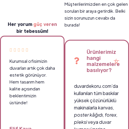
Müşterilerimizden en çok gelen
soruları bir araya getirdik. Belki
sizin sorunuzun cevabı da
Her yorum
güç veren
burada!
bir tebessüm!
Ürünlerimiz
hangi
Kurumsal ofisimizin
malzemelere
duvarları artık çok daha
basılıyor?
estetik görünüyor.
Hem tasarım hem
duvardekoru.com’da
kalite açısından
kullanılan tüm baskılar
beklentimizin
yüksek çözünürlüklü
üstünde!
makinalarla
kanvas,
poster kâğıdı, forex,
pleksi
veya
duvar