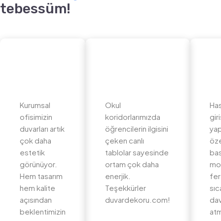
tebessüm!
Kurumsal
Okul
Ha
ofisimizin
koridorlarımızda
gir
duvarları artık
öğrencilerin ilgisini
yap
çok daha
çeken canlı
öz
estetik
tablolar sayesinde
bas
görünüyor.
ortam çok daha
mo
Hem tasarım
enerjik.
fer
hem kalite
Teşekkürler
sıc
açısından
duvardekoru.com!
dav
beklentimizin
at