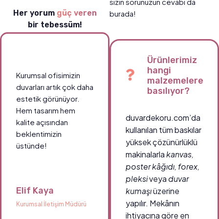
sizin sorunuzun cevabı da
Her yorum
güç veren
burada!
bir tebessüm!
Ürünlerimiz
hangi
Kurumsal ofisimizin
malzemelere
duvarları artık çok daha
basılıyor?
estetik görünüyor.
Hem tasarım hem
duvardekoru.com’da
kalite açısından
kullanılan tüm baskılar
beklentimizin
yüksek çözünürlüklü
üstünde!
makinalarla
kanvas,
poster kâğıdı, forex,
pleksi
veya
duvar
Elif Kaya
kumaşı
üzerine
yapılır. Mekânın
Kurumsal İletişim Müdürü
ihtiyacına göre en