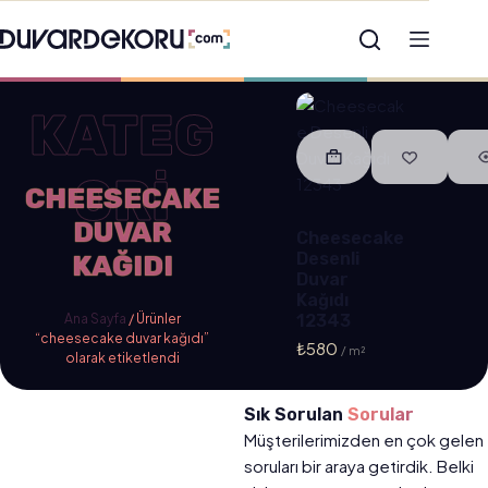
KATEG
ORİ
CHEESECAKE
DUVAR
Cheesecake
Desenli
KAĞIDI
Duvar
Kağıdı
Ana Sayfa
/ Ürünler
12343
“cheesecake duvar kağıdı”
₺
580
olarak etiketlendi
Sık Sorulan
Sorular
Müşterilerimizden en çok gelen
soruları bir araya getirdik. Belki