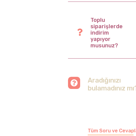
Toplu
siparişlerde
indirim
yapıyor
musunuz?
Aradığınızı
bulamadınız mı
Merak etmeyin, tüm
soruları cevapladığımız
sayfamızı ziyaret
edebilirsiniz.
Tüm Soru ve Cevapl