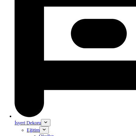
İşyeri Dekoru
Eğitim