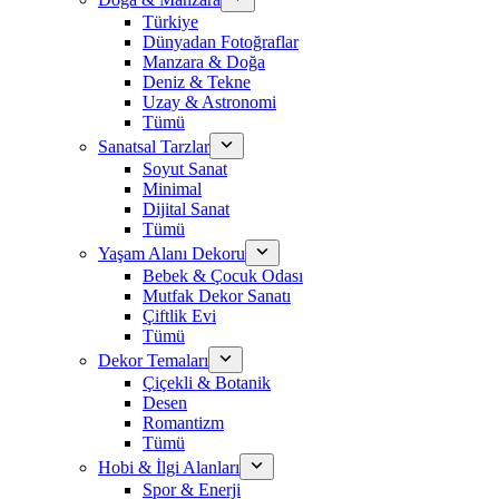
Türkiye
Dünyadan Fotoğraflar
Manzara & Doğa
Deniz & Tekne
Uzay & Astronomi
Tümü
Sanatsal Tarzlar
Soyut Sanat
Minimal
Dijital Sanat
Tümü
Yaşam Alanı Dekoru
Bebek & Çocuk Odası
Mutfak Dekor Sanatı
Çiftlik Evi
Tümü
Dekor Temaları
Çiçekli & Botanik
Desen
Romantizm
Tümü
Hobi & İlgi Alanları
Spor & Enerji