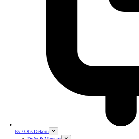
Ev / Ofis Dekoru
Doğa & Manzara