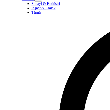
Sanayi & Endüstri
İnşaat & Emlak
Tümü