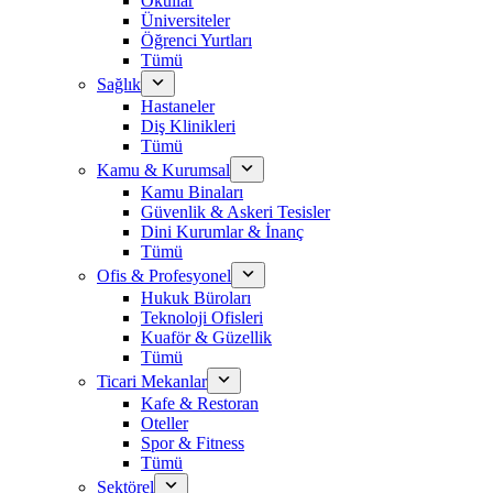
Okullar
Üniversiteler
Öğrenci Yurtları
Tümü
Sağlık
Hastaneler
Diş Klinikleri
Tümü
Kamu & Kurumsal
Kamu Binaları
Güvenlik & Askeri Tesisler
Dini Kurumlar & İnanç
Tümü
Ofis & Profesyonel
Hukuk Büroları
Teknoloji Ofisleri
Kuaför & Güzellik
Tümü
Ticari Mekanlar
Kafe & Restoran
Oteller
Spor & Fitness
Tümü
Sektörel