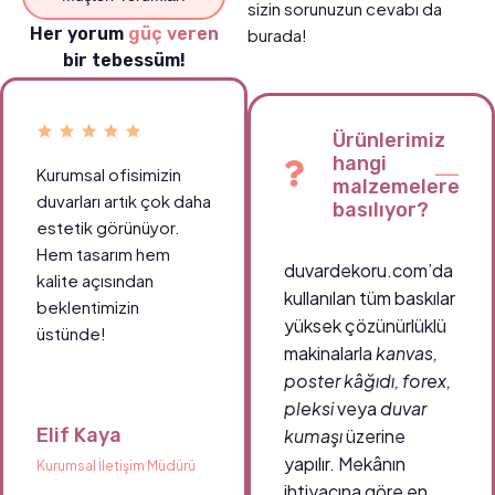
sizin sorunuzun cevabı da
Her yorum
güç veren
burada!
bir tebessüm!
Ürünlerimiz
hangi
Kurumsal ofisimizin
Okul koridorlarımızda
malzemelere
duvarları artık çok daha
öğrencilerin ilgisini
basılıyor?
estetik görünüyor.
çeken canlı tablolar
Hem tasarım hem
sayesinde ortam çok
duvardekoru.com’da
kalite açısından
daha enerjik.
kullanılan tüm baskılar
beklentimizin
Teşekkürler
yüksek çözünürlüklü
üstünde!
duvardekoru.com!
makinalarla
kanvas,
poster kâğıdı, forex,
pleksi
veya
duvar
Elif Kaya
Ahmet Demir
kumaşı
üzerine
yapılır. Mekânın
Kurumsal İletişim Müdürü
Okul Müdürü
ihtiyacına göre en