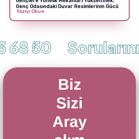
Gençlere Yönelik Mekanları Yükseltmek:
Genç Odasındaki Duvar Resimlerinin Gücü
Yazıyı Oku
 68 50
Sorularınız 
Biz
Sizi
Aray