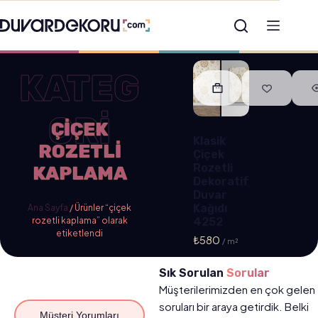
KATEG
ORİ
ÇIÇEK
Klasik
ROZETLI
Çiçek
Rozetli
KAPLAMA
Dekoratif
Duvar
Kağıdı
Ana Sayfa
/ Ürünler “çiçek
rozetli kaplama” olarak
4252
etiketlendi
₺
580
Sık Sorulan
Sorular
Müşterilerimizden en çok gelen
soruları bir araya getirdik. Belki
Müşteri Yorumları