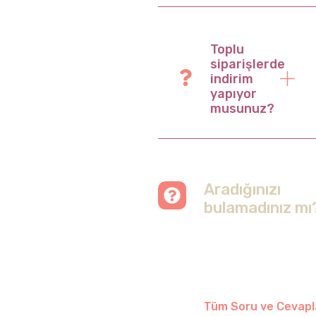
Toplu
siparişlerde
indirim
yapıyor
musunuz?
Aradığınızı
bulamadınız mı
Merak etmeyin, tüm
soruları cevapladığımız
sayfamızı ziyaret
edebilirsiniz.
Tüm Soru ve Cevapl