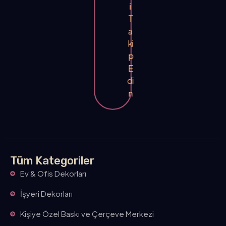
i
T
a
ki
p
E
di
n
Tüm Kategoriler
Ev & Ofis Dekorları
İşyeri Dekorları
Kişiye Özel Baskı ve Çerçeve Merkezi