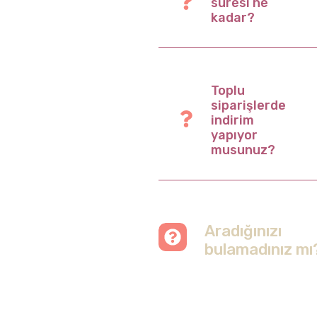
süresi ne
kadar?
Toplu
siparişlerde
indirim
yapıyor
musunuz?
Aradığınızı
bulamadınız mı
Merak etmeyin, tüm
soruları cevapladığımız
sayfamızı ziyaret