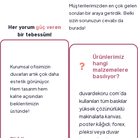
Müşterilerimizden en çok gelen
soruları bir araya getirdik. Belki
sizin sorunuzun cevabı da
Her yorum
güç veren
burada!
bir tebessüm!
Ürünlerimiz
hangi
Kurumsal ofisimizin
malzemelere
duvarları artık çok daha
basılıyor?
estetik görünüyor.
Hem tasarım hem
duvardekoru.com’da
kalite açısından
kullanılan tüm baskılar
beklentimizin
yüksek çözünürlüklü
üstünde!
makinalarla
kanvas,
poster kâğıdı, forex,
pleksi
veya
duvar