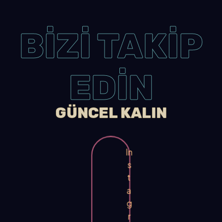
BİZİ TAKİP
EDİN
GÜNCEL KALIN
In
s
t
a
g
r