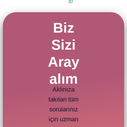
Biz
Sizi
Aray
alım
Aklınıza
takılan tüm
sorularınız
için uzman