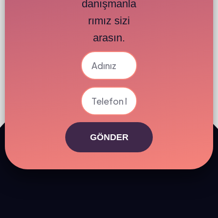
danışmanla
rımız sizi
arasın.
GÖNDER