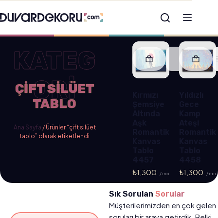
KATEG
ORİ
ÇIFT SILÜET
Kırmızı
Yıldızlı
TABLO
Şemsiye
Gece
Altında
Kamp
Aşk
Ateşi
Ana Sayfa
/ Ürünler “çift silüet
Romantik
Romantik
tablo” olarak etiketlendi
Kanvas
Kanvas
Tablo
Tablo
4457
4458
₺
1,300
₺
1,300
/ min
/ min
Sık Sorulan
Sorular
Müşterilerimizden en çok gelen
soruları bir araya getirdik. Belki