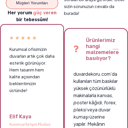
Müşteri Yorumları
sizin sorunuzun cevabı da
Her yorum
güç veren
burada!
bir tebessüm!
Ürünlerimiz
hangi
Kurumsal ofisimizin
Okul koridorlarımızda
malzemelere
duvarları artık çok daha
öğrencilerin ilgisini
basılıyor?
estetik görünüyor.
çeken canlı tablolar
Hem tasarım hem
sayesinde ortam çok
duvardekoru.com’da
kalite açısından
daha enerjik.
kullanılan tüm baskılar
beklentimizin
Teşekkürler
yüksek çözünürlüklü
üstünde!
duvardekoru.com!
makinalarla
kanvas,
poster kâğıdı, forex,
pleksi
veya
duvar
Elif Kaya
Ahmet Demir
kumaşı
üzerine
yapılır. Mekânın
Kurumsal İletişim Müdürü
Okul Müdürü