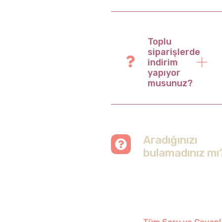
Toplu
siparişlerde
indirim
yapıyor
musunuz?
Aradığınızı
bulamadınız mı
Merak etmeyin, tüm
soruları cevapladığımız
sayfamızı ziyaret
edebilirsiniz.