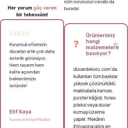
sizin sorunuzun cevabı da
Her yorum
güç veren
burada!
bir tebessüm!
Ürünlerimiz
hangi
Kurumsal ofisimizin
malzemelere
duvarları artık çok daha
basılıyor?
estetik görünüyor.
Hem tasarım hem
duvardekoru.com’da
kalite açısından
kullanılan tüm baskılar
beklentimizin
yüksek çözünürlüklü
üstünde!
makinalarla
kanvas,
poster kâğıdı, forex,
pleksi
veya
duvar
Elif Kaya
kumaşı
üzerine
yapılır. Mekânın
Kurumsal İletişim Müdürü
ihtiyacına göre en