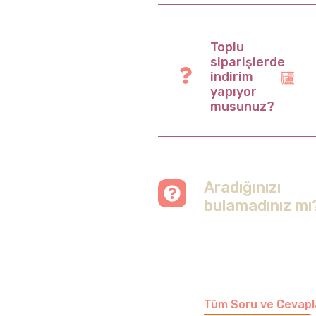
Toplu
siparişlerde
indirim
yapıyor
musunuz?
Aradığınızı
bulamadınız mı
Merak etmeyin, tüm
soruları cevapladığımız
sayfamızı ziyaret
edebilirsiniz.
Tüm Soru ve Cevapl