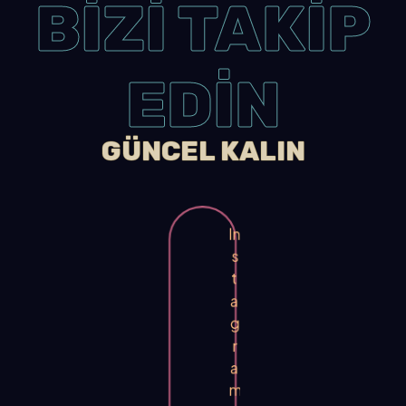
BİZİ TAKİP
EDİN
GÜNCEL KALIN
In
s
t
a
g
r
a
m