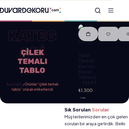
KATEG
ORİ
ÇILEK
Taze
TEMALI
Çilekler
Kanvas
TABLO
Duvar
Tablosu
– 12641
Ana Sayfa
/ Ürünler “çilek temalı
tablo” olarak etiketlendi
₺
1,300
/ min
Sık Sorulan
Sorular
Müşterilerimizden en çok gelen
soruları bir araya getirdik. Belki