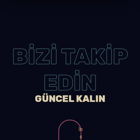
BİZİ TAKİP
EDİN
GÜNCEL KALIN
In
s