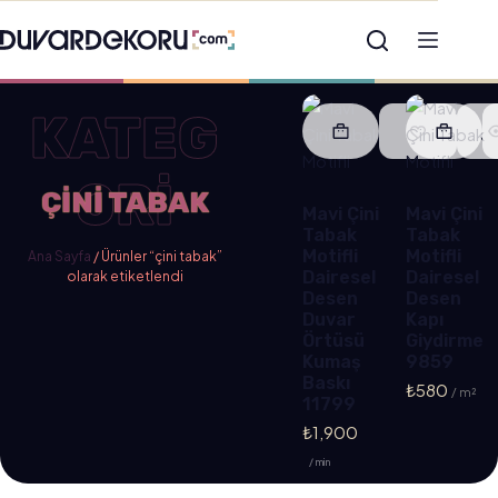
KATEG
ORİ
ÇINI TABAK
Mavi Çini
Mavi Çini
Tabak
Tabak
Motifli
Motifli
Ana Sayfa
/ Ürünler “çini tabak”
Dairesel
Dairesel
olarak etiketlendi
Desen
Desen
Duvar
Kapı
Örtüsü
Giydirme
Kumaş
9859
Baskı
₺
580
11799
₺
1,900
/ min