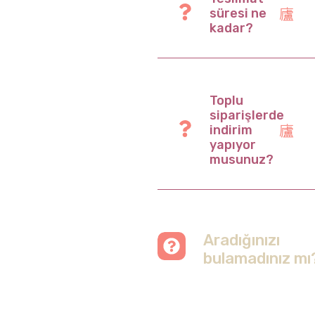
süresi ne
kadar?
Toplu
siparişlerde
indirim
yapıyor
musunuz?
Aradığınızı
bulamadınız mı
Merak etmeyin, tüm
soruları cevapladığımız