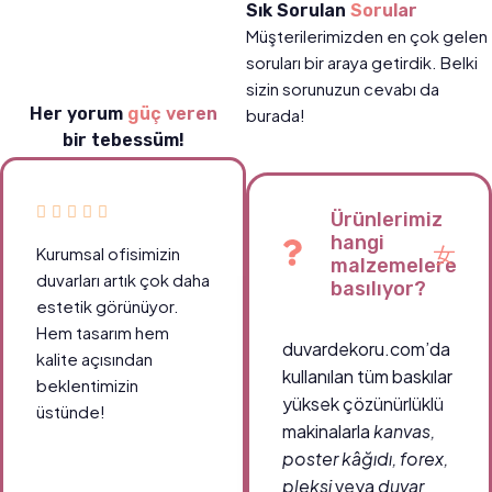
Sık Sorulan
Sorular
Müşterilerimizden en çok gelen
soruları bir araya getirdik. Belki
sizin sorunuzun cevabı da
Her yorum
güç veren
burada!
bir tebessüm!
Ürünlerimiz
hangi
Kurumsal ofisimizin
malzemelere
duvarları artık çok daha
basılıyor?
estetik görünüyor.
Hem tasarım hem
duvardekoru.com’da
kalite açısından
kullanılan tüm baskılar
beklentimizin
yüksek çözünürlüklü
üstünde!
makinalarla
kanvas,
poster kâğıdı, forex,
pleksi
veya
duvar