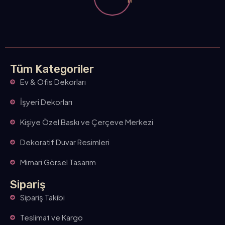
n
Tüm Kategoriler
Ev & Ofis Dekorları
İşyeri Dekorları
Kişiye Özel Baskı ve Çerçeve Merkezi
Dekoratif Duvar Resimleri
Mimari Görsel Tasarım
Sipariş
Sipariş Takibi
Teslimat ve Kargo