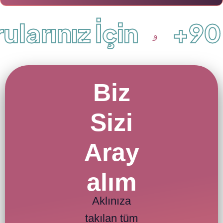
larınız İçin
+90 (
Biz
Sizi
Aray
alım
Aklınıza
takılan tüm