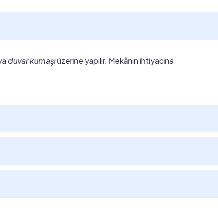
ya
duvar kumaşı
üzerine yapılır. Mekânın ihtiyacına