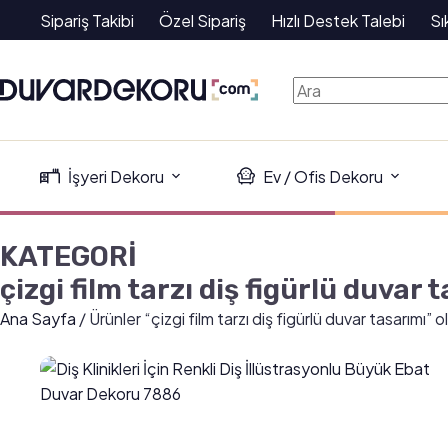
Sipariş Takibi
Özel Sipariş
Hızlı Destek Talebi
Sı
İşyeri Dekoru
Ev / Ofis Dekoru
KATEGORİ
çizgi film tarzı diş figürlü duvar 
Ana Sayfa
/ Ürünler “çizgi film tarzı diş figürlü duvar tasarımı” 