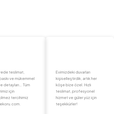
rede teslimat,
Evimizdeki duvarları
li baskı ve mükemmel
kişiselleştirdik, artık her
e detayları… Tüm
köşe bize özel. Hızlı
imiz için
teslimat, profesyonel
ilmez tercihimiz
hizmet ve güler yüz için
ekoru.com.
teşekkürler!