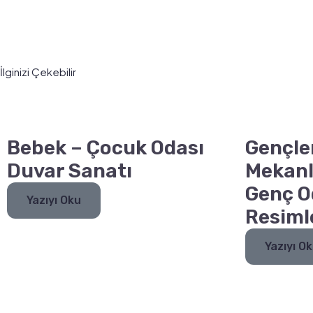
İlginizi Çekebilir
Bebek – Çocuk Odası
Gençle
Duvar Sanatı
Mekanl
Genç O
Yazıyı Oku
Resiml
Yazıyı O