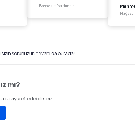
Mehmet
Başhekim Yardımcısı
Mağaza Z
ki sizin sorunuzun cevabı da burada!
ız mı?
ızı ziyaret edebilirsiniz.