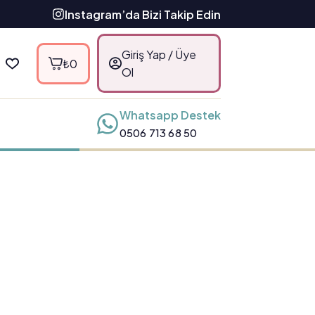
Instagram’da Bizi Takip Edin
Giriş Yap / Üye
₺
0
Ol
Whatsapp Destek
0506 713 68 50