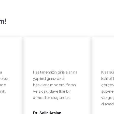
m!
da
Hastanemizin giriş alanına
Kısa sü
 çeken
yaptırdığımız özel
kalite
inde
baskılarla modern, ferah
çerçev
jik.
ve sıcak, davetkâr bir
şubeler
atmosfer oluşturduk.
vazgeç
duvard
Dr. Selin Arslan