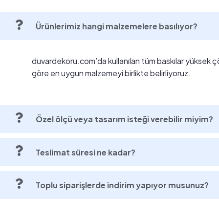
Ürünlerimiz hangi malzemelere basılıyor?
duvardekoru.com’da kullanılan tüm baskılar yüksek ç
göre en uygun malzemeyi birlikte belirliyoruz.
Özel ölçü veya tasarım isteği verebilir miyim?
Teslimat süresi ne kadar?
Toplu siparişlerde indirim yapıyor musunuz?