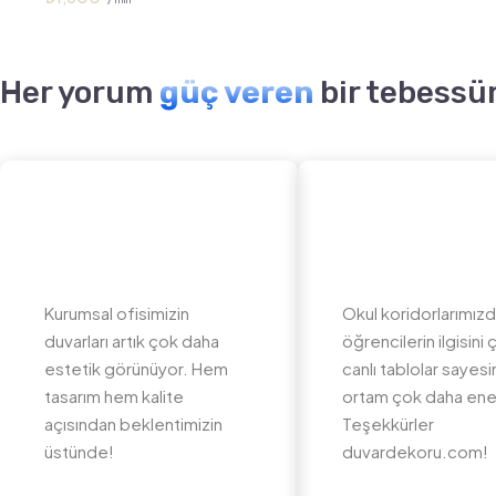
Her yorum
güç veren
bir tebessü
Kurumsal ofisimizin
Okul koridorlarımız
duvarları artık çok daha
öğrencilerin ilgisini
estetik görünüyor. Hem
canlı tablolar sayes
tasarım hem kalite
ortam çok daha ener
açısından beklentimizin
Teşekkürler
üstünde!
duvardekoru.com!