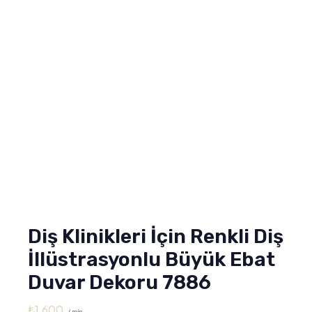
Diş Klinikleri İçin Renkli Diş
İllüstrasyonlu Büyük Ebat
Duvar Dekoru 7886
₺
1,600
/ min