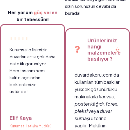
sizin sorunuzun cevabı da
Her yorum
güç veren
burada!
bir tebessüm!
Ürünlerimiz
hangi
Kurumsal ofisimizin
malzemelere
duvarları artık çok daha
basılıyor?
estetik görünüyor.
Hem tasarım hem
duvardekoru.com’da
kalite açısından
kullanılan tüm baskılar
beklentimizin
yüksek çözünürlüklü
üstünde!
makinalarla
kanvas,
poster kâğıdı, forex,
pleksi
veya
duvar
Elif Kaya
kumaşı
üzerine
yapılır. Mekânın
Kurumsal İletişim Müdürü