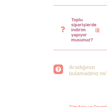
Toplu
siparişlerde
indirim
yapıyor
musunuz?
Aradığınızı
bulamadınız mı
Merak etmeyin, tüm
soruları cevapladığımız
sayfamızı ziyaret
edebilirsiniz.
Tüm Soru ve Cevapl