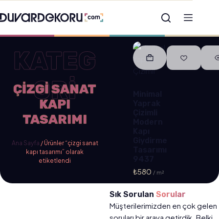
KATEG
ORİ
ÇIZGI SANAT
Minimal
KAPI
Yaprak
Çizimli
TASARIMI
Modern
Kapı
Giydirme
Ana Sayfa
/ Ürünler “çizgi sanat
Tasarımı
kapı tasarımı” olarak
9437
etiketlendi
₺
580
Sık Sorulan
Sorular
Müşterilerimizden en çok gelen
soruları bir araya getirdik. Belki