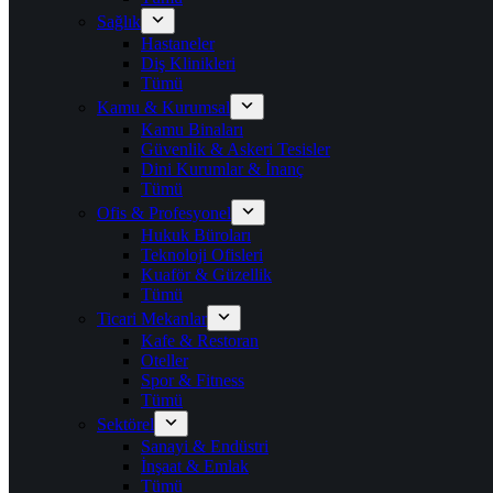
Sağlık
Hastaneler
Diş Klinikleri
Tümü
Kamu & Kurumsal
Kamu Binaları
Güvenlik & Askeri Tesisler
Dini Kurumlar & İnanç
Tümü
Ofis & Profesyonel
Hukuk Büroları
Teknoloji Ofisleri
Kuaför & Güzellik
Tümü
Ticari Mekanlar
Kafe & Restoran
Oteller
Spor & Fitness
Tümü
Sektörel
Sanayi & Endüstri
İnşaat & Emlak
Tümü