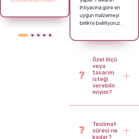
Kurumsal İletişim Müdürü
Okul Müdürü
ihtiyacına göre en
uygun malzemeyi
birlikte belirliyoruz.
Özel ölçü
veya
tasarım
isteği
verebilir
miyim?
Teslimat
süresi ne
kadar?