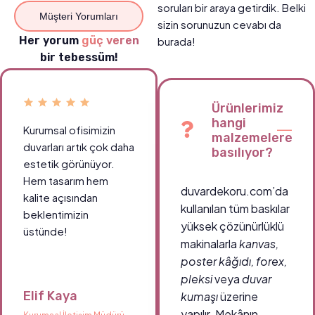
soruları bir araya getirdik. Belki
Müşteri Yorumları
sizin sorunuzun cevabı da
Her yorum
güç veren
burada!
bir tebessüm!
Ürünlerimiz
hangi
Kurumsal ofisimizin
Okul koridorlarımızda
malzemelere
duvarları artık çok daha
öğrencilerin ilgisini
basılıyor?
estetik görünüyor.
çeken canlı tablolar
Hem tasarım hem
sayesinde ortam çok
duvardekoru.com’da
kalite açısından
daha enerjik.
kullanılan tüm baskılar
beklentimizin
Teşekkürler
yüksek çözünürlüklü
üstünde!
duvardekoru.com!
makinalarla
kanvas,
poster kâğıdı, forex,
pleksi
veya
duvar
Elif Kaya
Ahmet Demir
kumaşı
üzerine
yapılır. Mekânın