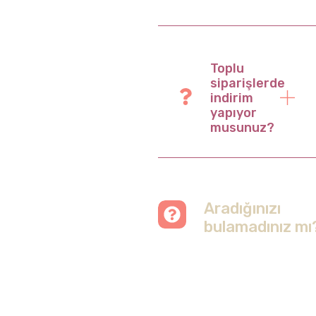
Toplu
siparişlerde
indirim
yapıyor
musunuz?
Aradığınızı
bulamadınız mı
Merak etmeyin, tüm
soruları cevapladığımız
sayfamızı ziyaret
edebilirsiniz.