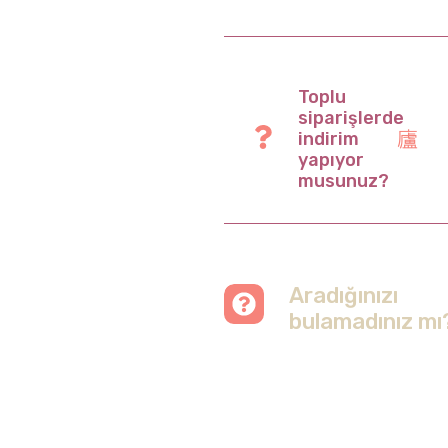
Toplu
siparişlerde
indirim
yapıyor
musunuz?
Aradığınızı
bulamadınız mı
Merak etmeyin, tüm
soruları cevapladığımız
sayfamızı ziyaret
edebilirsiniz.