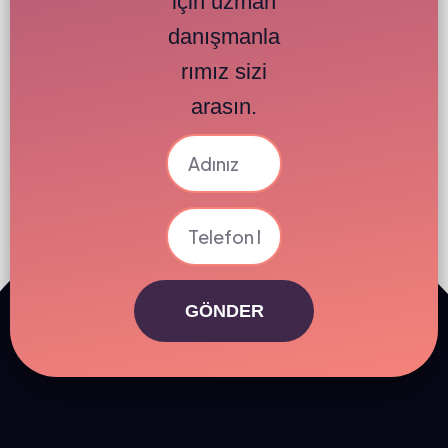
için uzman
danışmanla
rımız sizi
arasın.
GÖNDER