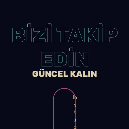
BİZİ TAKİP
EDİN
GÜNCEL KALIN
In
s
t
a