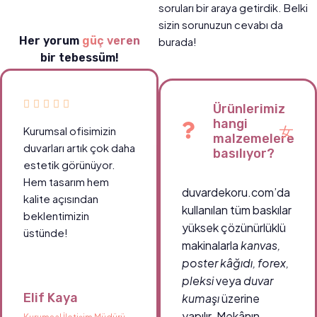
soruları bir araya getirdik. Belki
sizin sorunuzun cevabı da
Her yorum
güç veren
burada!
bir tebessüm!
Ürünlerimiz
hangi
Kurumsal ofisimizin
malzemelere
duvarları artık çok daha
basılıyor?
estetik görünüyor.
Hem tasarım hem
duvardekoru.com’da
kalite açısından
kullanılan tüm baskılar
beklentimizin
yüksek çözünürlüklü
üstünde!
makinalarla
kanvas,
poster kâğıdı, forex,
pleksi
veya
duvar
Elif Kaya
kumaşı
üzerine
yapılır. Mekânın