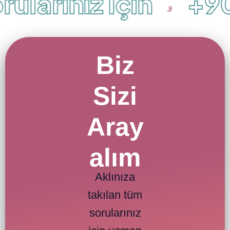
ularınız İçin
+90 
Biz
Sizi
Aray
alım
Aklınıza
takılan tüm
sorularınız