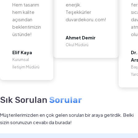
Hem tasarım
enerjik.
fer
hem kalite
Teşekkürler
sıc
açısından
duvardekoru.com!
dav
beklentimizin
at
üstünde!
olu
Ahmet Demir
Okul Müdürü
Elif Kaya
Dr.
Ar
Kurumsal
İletişim Müdürü
Baş
Yar
Sık Sorulan
Sorular
Müşterilerimizden en çok gelen soruları bir araya getirdik. Belki
sizin sorunuzun cevabı da burada!