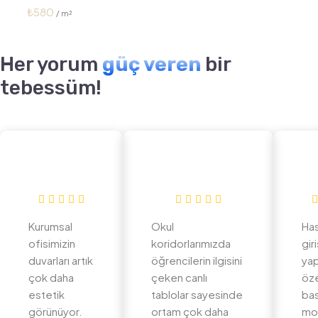
₺
580
Her yorum
güç veren
bir
tebessüm!
Kurumsal
Okul
Ha
ofisimizin
koridorlarımızda
gir
duvarları artık
öğrencilerin ilgisini
yap
çok daha
çeken canlı
öz
estetik
tablolar sayesinde
bas
görünüyor.
ortam çok daha
mo