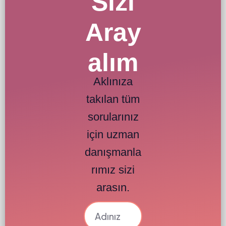
Sizi
Aray
alım
Aklınıza
takılan tüm
sorularınız
için uzman
danışmanla
rımız sizi
arasın.