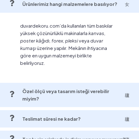
Ürünlerimiz hangi malzemelere basılıyor?
duvardekoru.com’da kullanılan tüm baskılar
yüksek çözünürlüklü makinalarla
kanvas,
poster kâğıdı, forex, pleksi
veya
duvar
kumaşı
üzerine yapılır. Mekânın ihtiyacına
göre en uygun malzemeyi birlikte
belirliyoruz.
Özel ölçü veya tasarım isteği verebilir
miyim?
Teslimat süresi ne kadar?