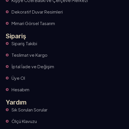
Kişiye Özel Baskı ve Çerçeve Merkezi
Dekoratif Duvar Resimleri
Mimari Görsel Tasarım
Sipariş
Sipariş Takibi
Teslimat ve Kargo
İptal İade ve Değişim
Üye Ol
Hesabım
Yardım
Sık Sorulan Sorular
Ölçü Klavuzu