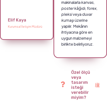
makinalarla
kanvas,
poster kâğıdı, forex,
pleksi
veya
duvar
Elif Kaya
kumaşı
üzerine
yapılır. Mekânın
Kurumsal İletişim Müdürü
ihtiyacına göre en
uygun malzemeyi
birlikte belirliyoruz.
Özel ölçü
veya
tasarım
isteği
verebilir
miyim?