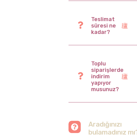
Teslimat
süresi ne
kadar?
Toplu
siparişlerde
indirim
yapıyor
musunuz?
Aradığınızı
bulamadınız mı