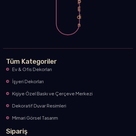
p
E
di
n
Tüm Kategoriler
Ev & Ofis Dekorları
İşyeri Dekorları
Kişiye Özel Baskı ve Çerçeve Merkezi
Dekoratif Duvar Resimleri
Mimari Görsel Tasarım
Sipariş