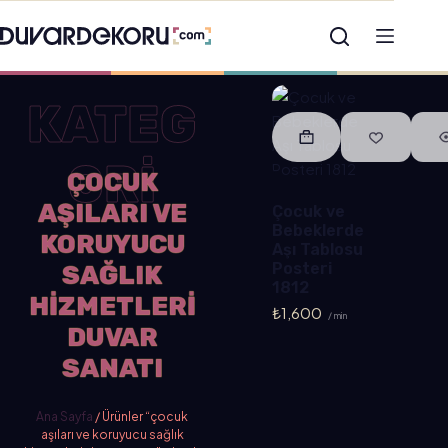
KATEG
ORİ
ÇOCUK
AŞILARI VE
Çocuk ve
Bebeklerde
KORUYUCU
Aşı Tablosu
Posteri
SAĞLIK
1812
HIZMETLERI
₺
1,600
/ min
DUVAR
SANATI
Ana Sayfa
/ Ürünler “çocuk
aşıları ve koruyucu sağlık