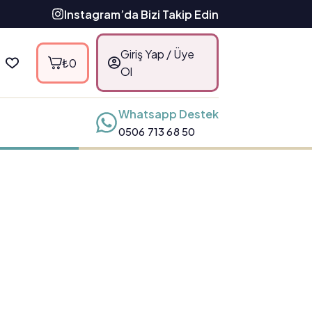
Instagram’da Bizi Takip Edin
Giriş Yap / Üye
₺
0
Shopping
Ol
cart
Whatsapp Destek
0506 713 68 50