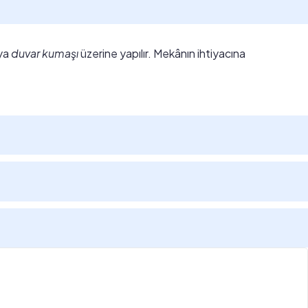
ya
duvar kumaşı
üzerine yapılır. Mekânın ihtiyacına