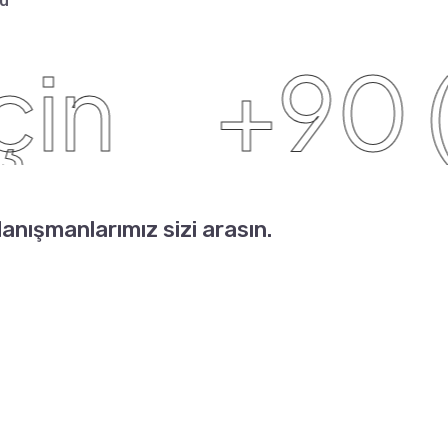
ku
n
+90 (5
danışmanlarımız sizi arasın.