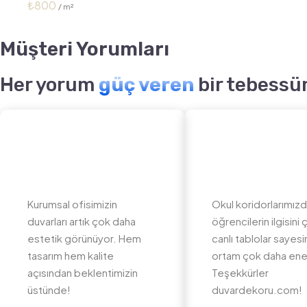
₺
800
Müşteri Yorumları
Her yorum
güç veren
bir tebessü
Kurumsal ofisimizin
Okul koridorlarımız
duvarları artık çok daha
öğrencilerin ilgisini
estetik görünüyor. Hem
canlı tablolar sayes
tasarım hem kalite
ortam çok daha ener
açısından beklentimizin
Teşekkürler
üstünde!
duvardekoru.com!