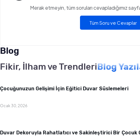
Merak etmeyin, tüm soruları cevapladığımız sayfam
Tüm Soru ve Cevaplar
Blog
Fikir, İlham ve Trendleri
Blog Yazı
Bebek & Çocuk Odası
Çocuğunuzun Gelişimi İçin Eğitici Duvar Süslemeleri
Ocak 30, 2026
Bebek & Çocuk Odası
Duvar Dekoruyla Rahatlatıcı ve Sakinleştirici Bir Çocuk