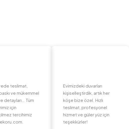
rede teslimat,
Evimizdeki duvarları
li baskı ve mükemmel
kişiselleştirdik, artık her
e detayları… Tüm
köşe bize özel. Hızlı
imiz için
teslimat, profesyonel
ilmez tercihimiz
hizmet ve güler yüz için
ekoru.com.
teşekkürler!