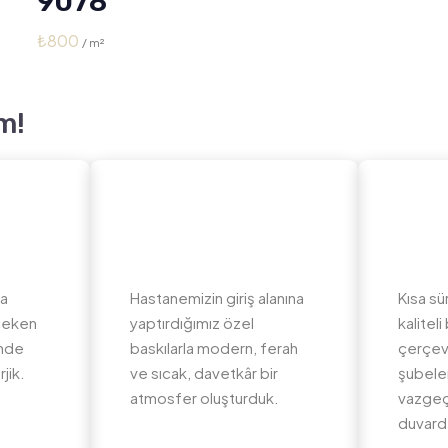
9078
₺
800
m!
da
Hastanemizin giriş alanına
Kısa sü
 çeken
yaptırdığımız özel
kalite
inde
baskılarla modern, ferah
çerçev
jik.
ve sıcak, davetkâr bir
şubeler
atmosfer oluşturduk.
vazgeç
duvard