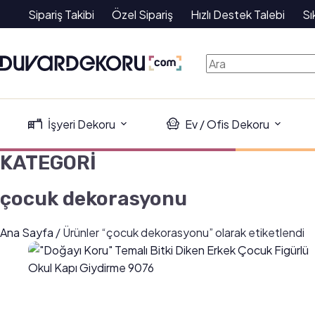
Skip
Sipariş Takibi
Özel Sipariş
Hızlı Destek Talebi
Sı
to
content
No
results
İşyeri Dekoru
Ev / Ofis Dekoru
KATEGORİ
çocuk dekorasyonu
Ana Sayfa
/ Ürünler “çocuk dekorasyonu” olarak etiketlendi