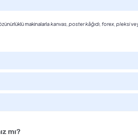
özünürlüklü makinalarla
kanvas, poster kâğıdı, forex, pleksi
ve
ız mı?