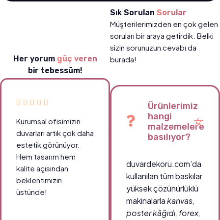
Sık Sorulan
Sorular
Müşterilerimizden en çok gelen
soruları bir araya getirdik. Belki
sizin sorunuzun cevabı da
Her yorum
güç veren
burada!
bir tebessüm!
Ürünlerimiz
hangi
Kurumsal ofisimizin
malzemelere
duvarları artık çok daha
basılıyor?
estetik görünüyor.
Hem tasarım hem
duvardekoru.com’da
kalite açısından
kullanılan tüm baskılar
beklentimizin
yüksek çözünürlüklü
üstünde!
makinalarla
kanvas,
poster kâğıdı, forex,