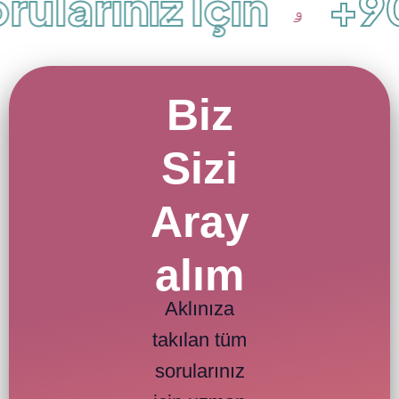
ularınız İçin
+90 
Biz
Sizi
Aray
alım
Aklınıza
takılan tüm
sorularınız