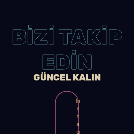
BİZİ TAKİP
EDİN
GÜNCEL KALIN
In
s
t
a