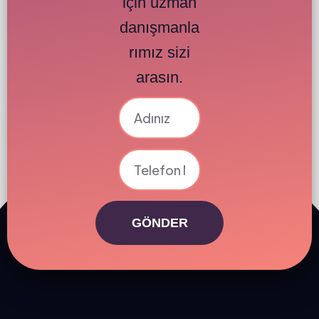
için uzman
danışmanla
rımız sizi
arasın.
GÖNDER