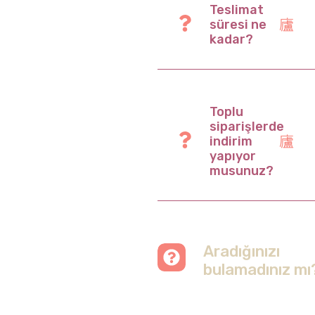
Teslimat
süresi ne
kadar?
Toplu
siparişlerde
indirim
yapıyor
musunuz?
Aradığınızı
bulamadınız mı
Merak etmeyin, tüm
soruları cevapladığımız