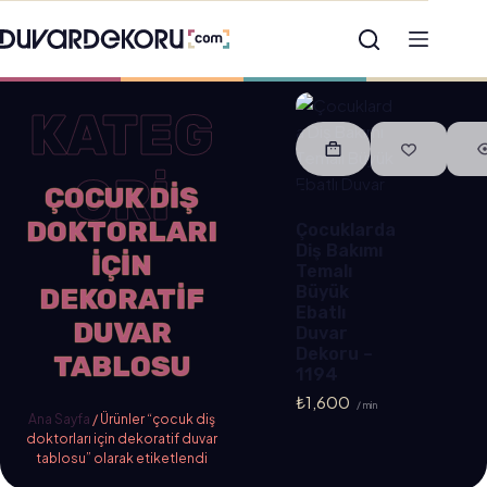
KATEG
ORİ
ÇOCUK DIŞ
DOKTORLARI
Çocuklarda
Diş Bakımı
IÇIN
Temalı
Büyük
DEKORATIF
Ebatlı
DUVAR
Duvar
Dekoru –
TABLOSU
1194
₺
1,600
/ min
Ana Sayfa
/ Ürünler “çocuk diş
doktorları için dekoratif duvar
tablosu” olarak etiketlendi