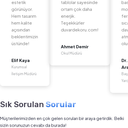
estetik
tablolar sayesinde
bas
görünüyor.
ortam çok daha
mo
Hem tasarım
enerjik.
fer
hem kalite
Teşekkürler
sıc
açısından
duvardekoru.com!
dav
beklentimizin
at
üstünde!
olu
Ahmet Demir
Okul Müdürü
Elif Kaya
Dr.
Ar
Kurumsal
İletişim Müdürü
Baş
Yar
Sık Sorulan
Sorular
Müşterilerimizden en çok gelen soruları bir araya getirdik. Belki
sizin sorunuzun cevabı da burada!