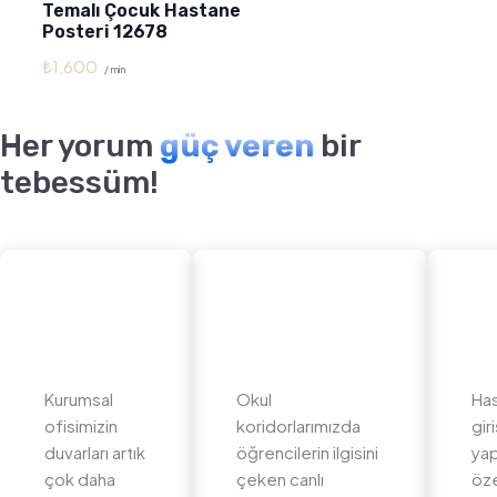
Temalı Çocuk Hastane
Posteri 12678
₺
1,600
/ min
Her yorum
güç veren
bir
tebessüm!
Kurumsal
Okul
Ha
ofisimizin
koridorlarımızda
gir
duvarları artık
öğrencilerin ilgisini
yap
çok daha
çeken canlı
öz