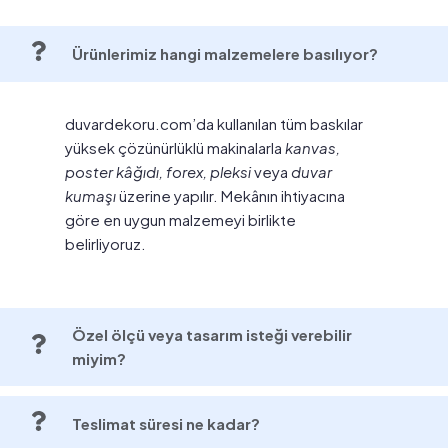
Ürünlerimiz hangi malzemelere basılıyor?
duvardekoru.com’da kullanılan tüm baskılar
yüksek çözünürlüklü makinalarla
kanvas,
poster kâğıdı, forex, pleksi
veya
duvar
kumaşı
üzerine yapılır. Mekânın ihtiyacına
göre en uygun malzemeyi birlikte
belirliyoruz.
Özel ölçü veya tasarım isteği verebilir
miyim?
Teslimat süresi ne kadar?