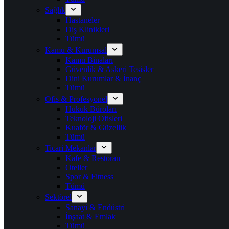
Sağlık
Hastaneler
Diş Klinikleri
Tümü
Kamu & Kurumsal
Kamu Binaları
Güvenlik & Askeri Tesisler
Dini Kurumlar & İnanç
Tümü
Ofis & Profesyonel
Hukuk Büroları
Teknoloji Ofisleri
Kuaför & Güzellik
Tümü
Ticari Mekanlar
Kafe & Restoran
Oteller
Spor & Fitness
Tümü
Sektörel
Sanayi & Endüstri
İnşaat & Emlak
Tümü