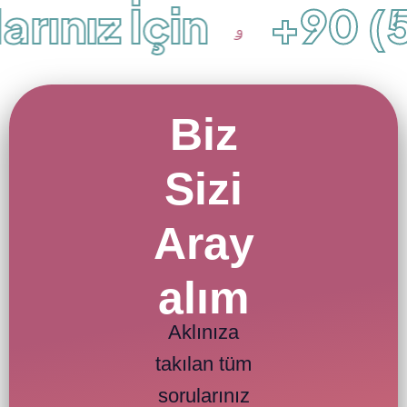
rınız İçin
+90 (5
Biz
Sizi
Aray
alım
Aklınıza
takılan tüm
sorularınız