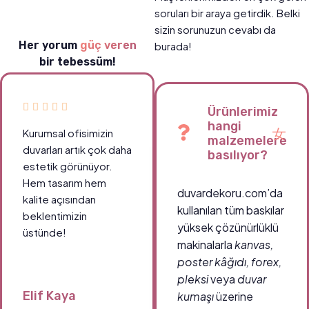
soruları bir araya getirdik. Belki
sizin sorunuzun cevabı da
Her yorum
güç veren
burada!
bir tebessüm!
Ürünlerimiz
hangi
Kurumsal ofisimizin
malzemelere
duvarları artık çok daha
basılıyor?
estetik görünüyor.
Hem tasarım hem
duvardekoru.com’da
kalite açısından
kullanılan tüm baskılar
beklentimizin
yüksek çözünürlüklü
üstünde!
makinalarla
kanvas,
poster kâğıdı, forex,
pleksi
veya
duvar
Elif Kaya
kumaşı
üzerine