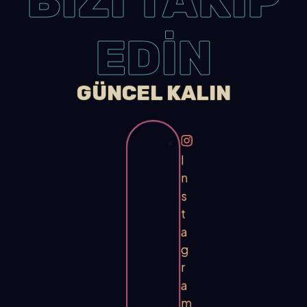
BİZİ TAKİP
EDİN
GÜNCEL KALIN
I
n
s
t
a
g
r
a