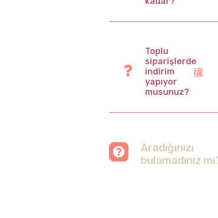
kadar?
Toplu
siparişlerde
indirim
yapıyor
musunuz?
Aradığınızı
bulamadınız mı
Merak etmeyin, tüm
soruları cevapladığımız
sayfamızı ziyaret
edebilirsiniz.