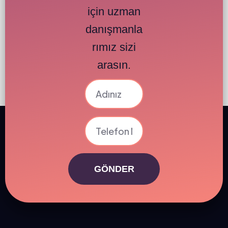
için uzman
danışmanla
rımız sizi
arasın.
GÖNDER