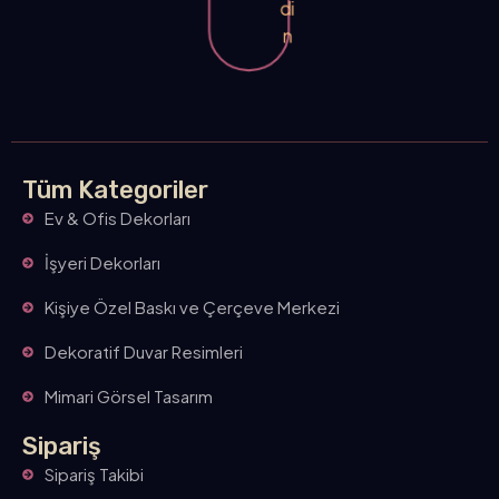
di
n
Tüm Kategoriler
Ev & Ofis Dekorları
İşyeri Dekorları
Kişiye Özel Baskı ve Çerçeve Merkezi
Dekoratif Duvar Resimleri
Mimari Görsel Tasarım
Sipariş
Sipariş Takibi