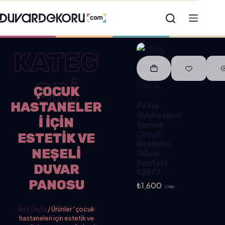
KATEG
ORİ
ÇOCUK
HASTANELER
Peluş
Oyuncaklar
I IÇIN
Temalı
Çocuk
ESTETIK VE
Bekleme
NEŞELI
Odası
Posteri
DUVAR
12677
PANOSU
₺
1,600
/ min
Ana Sayfa
/ Ürünler “çocuk
hastaneleri için estetik ve