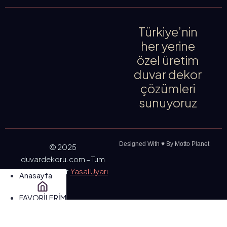
Türkiye’nin
her yerine
özel üretim
duvar dekor
çözümleri
sunuyoruz
Designed With ♥️ By Motto Planet
© 2025
duvardekoru.com – Tüm
Hakları Saklıdır
Yasal Uyarı
Anasayfa
FAVORİLERİM
SEPETİM