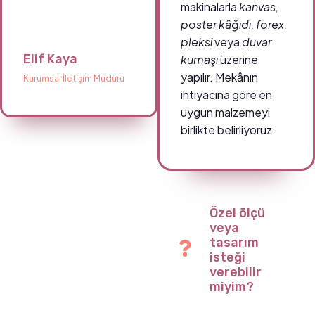
makinalarla
kanvas,
poster kâğıdı, forex,
pleksi
veya
duvar
Elif Kaya
kumaşı
üzerine
yapılır. Mekânın
Kurumsal İletişim Müdürü
ihtiyacına göre en
uygun malzemeyi
birlikte belirliyoruz.
Özel ölçü
veya
tasarım
isteği
verebilir
miyim?