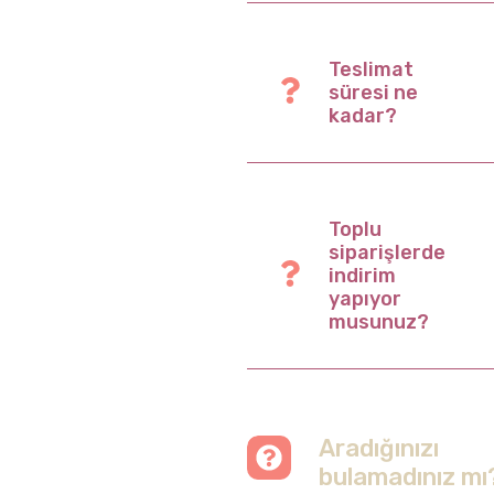
Teslimat
süresi ne
kadar?
Toplu
siparişlerde
indirim
yapıyor
musunuz?
Aradığınızı
bulamadınız mı