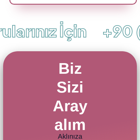
larınız İçin
+90 (
Biz
Sizi
Aray
alım
Aklınıza