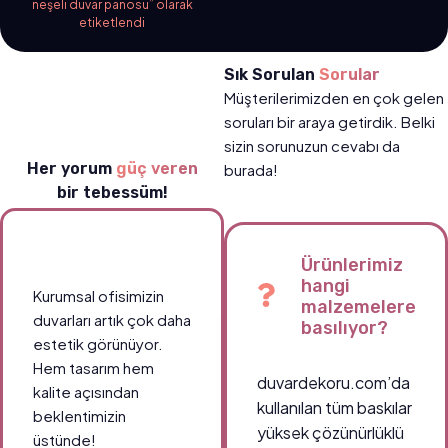
neşeli duvar panosu” olarak
etiketlendi
Sık Sorulan
Sorular
Müşterilerimizden en çok gelen
soruları bir araya getirdik. Belki
sizin sorunuzun cevabı da
Her yorum
güç veren
burada!
bir tebessüm!
Ürünlerimiz
hangi
Kurumsal ofisimizin
malzemelere
duvarları artık çok daha
basılıyor?
estetik görünüyor.
Hem tasarım hem
duvardekoru.com’da
kalite açısından
kullanılan tüm baskılar
beklentimizin
yüksek çözünürlüklü
üstünde!