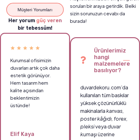
soruları bir araya getirdik. Belki
Müşteri Yorumları
sizin sorunuzun cevabı da
Her yorum
güç veren
burada!
bir tebessüm!
Ürünlerimiz
hangi
Kurumsal ofisimizin
Okul koridorlarımızda
malzemelere
duvarları artık çok daha
öğrencilerin ilgisini
basılıyor?
estetik görünüyor.
çeken canlı tablolar
Hem tasarım hem
sayesinde ortam çok
duvardekoru.com’da
kalite açısından
daha enerjik.
kullanılan tüm baskılar
beklentimizin
Teşekkürler
yüksek çözünürlüklü
üstünde!
duvardekoru.com!
makinalarla
kanvas,
poster kâğıdı, forex,
pleksi
veya
duvar
Elif Kaya
Ahmet Demir
kumaşı
üzerine