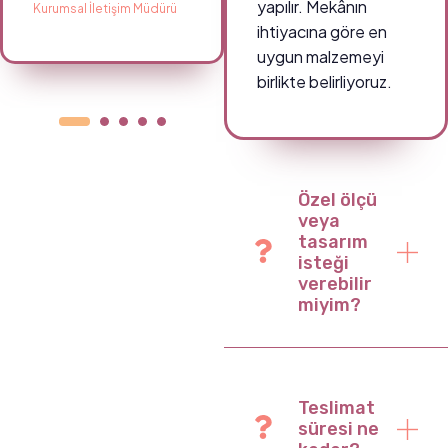
yapılır. Mekânın
Kurumsal İletişim Müdürü
Okul Müdürü
ihtiyacına göre en
uygun malzemeyi
birlikte belirliyoruz.
Özel ölçü
veya
tasarım
isteği
verebilir
miyim?
Teslimat
süresi ne