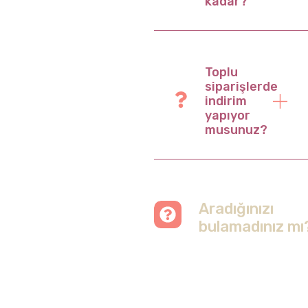
kadar?
Toplu
siparişlerde
indirim
yapıyor
musunuz?
Aradığınızı
bulamadınız mı
Merak etmeyin, tüm
soruları cevapladığımız
sayfamızı ziyaret
edebilirsiniz.