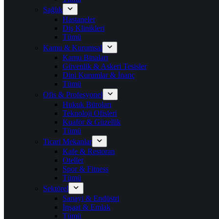
Sağlık
Hastaneler
Diş Klinikleri
Tümü
Kamu & Kurumsal
Kamu Binaları
Güvenlik & Askeri Tesisler
Dini Kurumlar & İnanç
Tümü
Ofis & Profesyonel
Hukuk Büroları
Teknoloji Ofisleri
Kuaför & Güzellik
Tümü
Ticari Mekanlar
Kafe & Restoran
Oteller
Spor & Fitness
Tümü
Sektörel
Sanayi & Endüstri
İnşaat & Emlak
Tümü