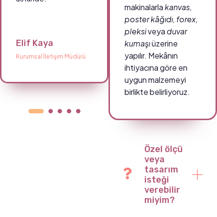
makinalarla
kanvas,
poster kâğıdı, forex,
pleksi
veya
duvar
Elif Kaya
Ahmet Demir
kumaşı
üzerine
yapılır. Mekânın
Kurumsal İletişim Müdürü
Okul Müdürü
ihtiyacına göre en
uygun malzemeyi
birlikte belirliyoruz.
Özel ölçü
veya
tasarım
isteği
verebilir
miyim?