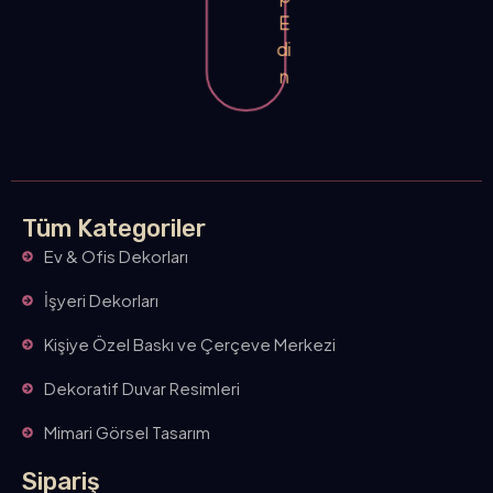
E
di
n
Tüm Kategoriler
Ev & Ofis Dekorları
İşyeri Dekorları
Kişiye Özel Baskı ve Çerçeve Merkezi
Dekoratif Duvar Resimleri
Mimari Görsel Tasarım
Sipariş