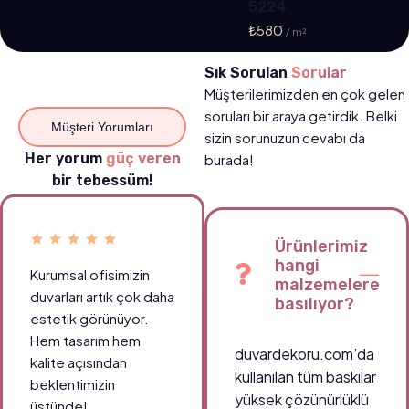
5224
₺
580
Sık Sorulan
Sorular
Müşterilerimizden en çok gelen
soruları bir araya getirdik. Belki
Müşteri Yorumları
sizin sorunuzun cevabı da
Her yorum
güç veren
burada!
bir tebessüm!
Ürünlerimiz
hangi
Kurumsal ofisimizin
Okul koridorlarımızda
malzemelere
duvarları artık çok daha
öğrencilerin ilgisini
basılıyor?
estetik görünüyor.
çeken canlı tablolar
Hem tasarım hem
sayesinde ortam çok
duvardekoru.com’da
kalite açısından
daha enerjik.
kullanılan tüm baskılar
beklentimizin
Teşekkürler
yüksek çözünürlüklü
üstünde!
duvardekoru.com!