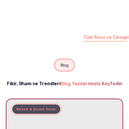
Merak etmeyin, tüm
soruları cevapladığımız
sayfamızı ziyaret
edebilirsiniz.
Tüm Soru ve Cevapl
Blog
Fikir, İlham ve Trendleri
Blog Yazılarımızla Keşfedin
Bebek & Çocuk Odası