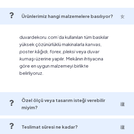
Ürünlerimiz hangi malzemelere basılıyor?
duvardekoru.com’da kullanılan tüm baskılar
yüksek çözünürlüklü makinalarla
kanvas,
poster kâğıdı, forex, pleksi
veya
duvar
kumaşı
üzerine yapılır. Mekânın ihtiyacına
göre en uygun malzemeyi birlikte
belirliyoruz.
Özel ölçü veya tasarım isteği verebilir
miyim?
Teslimat süresi ne kadar?