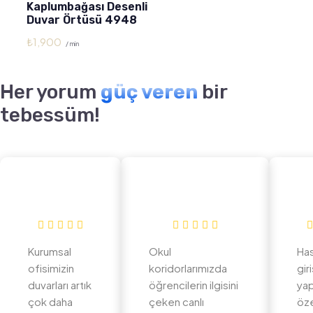
Kaplumbağası Desenli
Duvar Örtüsü 4948
₺
1,900
/ min
Her yorum
güç veren
bir
tebessüm!
Kurumsal
Okul
Ha
ofisimizin
koridorlarımızda
gir
duvarları artık
öğrencilerin ilgisini
yap
çok daha
çeken canlı
öz