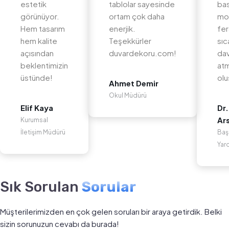
estetik
tablolar sayesinde
bas
görünüyor.
ortam çok daha
mo
Hem tasarım
enerjik.
fer
hem kalite
Teşekkürler
sıc
açısından
duvardekoru.com!
dav
beklentimizin
at
üstünde!
olu
Ahmet Demir
Okul Müdürü
Elif Kaya
Dr.
Ar
Kurumsal
İletişim Müdürü
Baş
Yar
Sık Sorulan
Sorular
Müşterilerimizden en çok gelen soruları bir araya getirdik. Belki
sizin sorunuzun cevabı da burada!