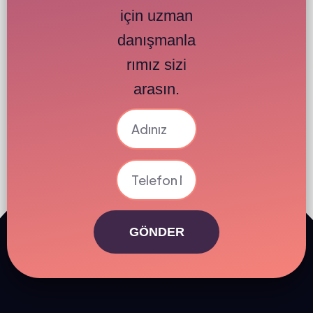
için uzman
danışmanla
rımız sizi
arasın.
GÖNDER