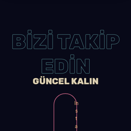
BİZİ TAKİP
EDİN
GÜNCEL KALIN
In
s
t
a