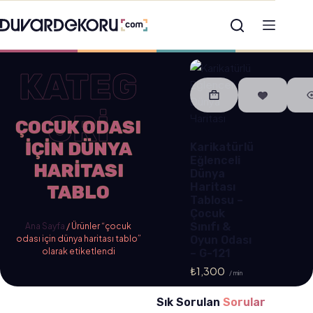
KATEG
ORİ
ÇOCUK ODASI
IÇIN DÜNYA
Karikatürlü
Eğlenceli
HARITASI
Dünya
Haritası
TABLO
Tablosu –
Çocuk
Sınıfı &
Ana Sayfa
/ Ürünler “çocuk
odası için dünya haritası tablo”
Oyun Odası
olarak etiketlendi
– G-121
₺
1,300
/ min
Sık Sorulan
Sorular