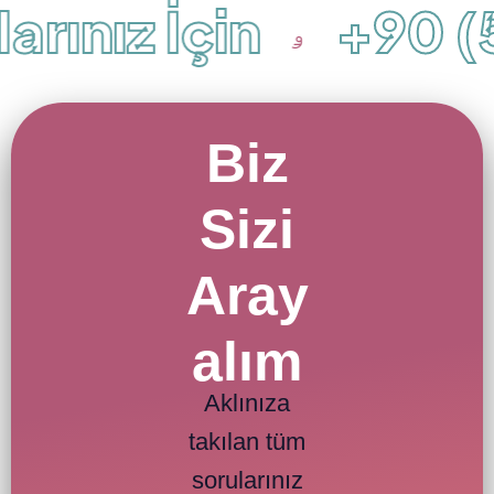
rınız İçin
+90 (5
Biz
Sizi
Aray
alım
Aklınıza
takılan tüm
sorularınız