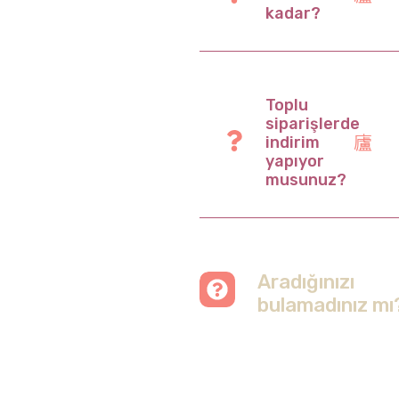
kadar?
Toplu
siparişlerde
indirim
yapıyor
musunuz?
Aradığınızı
bulamadınız mı
Merak etmeyin, tüm
soruları cevapladığımız
sayfamızı ziyaret
edebilirsiniz.