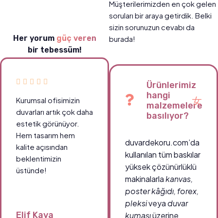
Müşterilerimizden en çok gelen
soruları bir araya getirdik. Belki
sizin sorunuzun cevabı da
Her yorum
güç veren
burada!
bir tebessüm!
Ürünlerimiz
hangi
Kurumsal ofisimizin
malzemelere
duvarları artık çok daha
basılıyor?
estetik görünüyor.
Hem tasarım hem
duvardekoru.com’da
kalite açısından
kullanılan tüm baskılar
beklentimizin
yüksek çözünürlüklü
üstünde!
makinalarla
kanvas,
poster kâğıdı, forex,
pleksi
veya
duvar
Elif Kaya
kumaşı
üzerine