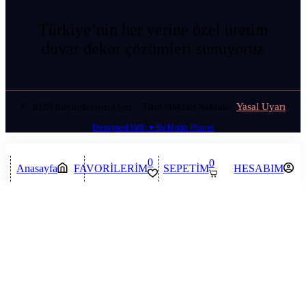
Türkiye’nin her yerine özel üretim
duvar dekor çözümleri sunuyoruz
© 2025 duvardekoru.com – Tüm Hakları Saklıdır
Yasal Uyarı
Designed With ♥️ By Motto Planet
0
0
Anasayfa
FAVORİLERİM
SEPETİM
HESABIM