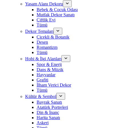
Yaşam Alanı Dekoru
Bebek & Çocuk Odası
Mutfak Dekor Sanatı
Çiftlik Evi
Tümü
Dekor Temaları
Çiçekli & Botanik
Desen
Romantizm
Tümü
Hobi & İlgi Alanları
Spor & Enerji
Dans & Müzik
Hayvanlar
Grafiti
İlham Verici Dekor
Tümü
Kültür & Sembol
Bayrak Sanatı
Atatürk Portreleri
Din & İnanç
Harita Sanatı
Askeri
Tümü