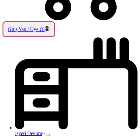
Giriş Yap / Üye Ol
İşyeri Dekoru