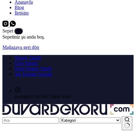
Anasayfa
Blog
İletişim
Sepet
Sepetiniz şu anda boş.
Mağazaya geri dön
Sipariş Takibi
Özel Sipariş
Hızlı Destek Talebi
Sık Sorulan Sorular
Instagram’da Bizi Takip Edin
No results