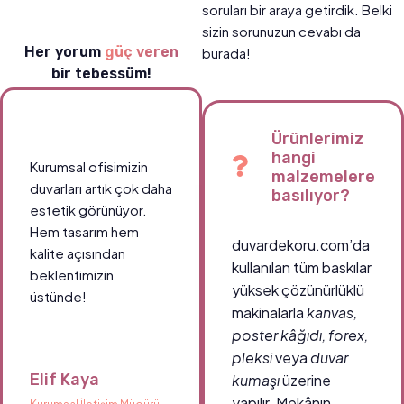
soruları bir araya getirdik. Belki
sizin sorunuzun cevabı da
Her yorum
güç veren
burada!
bir tebessüm!
Ürünlerimiz
hangi
Kurumsal ofisimizin
malzemelere
duvarları artık çok daha
basılıyor?
estetik görünüyor.
Hem tasarım hem
duvardekoru.com’da
kalite açısından
kullanılan tüm baskılar
beklentimizin
yüksek çözünürlüklü
üstünde!
makinalarla
kanvas,
poster kâğıdı, forex,
pleksi
veya
duvar
Elif Kaya
kumaşı
üzerine
yapılır. Mekânın