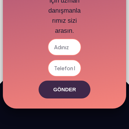
için uzman
danışmanla
rımız sizi
arasın.
GÖNDER