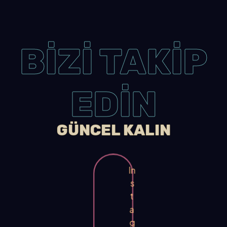
BİZİ TAKİP
EDİN
GÜNCEL KALIN
In
s
t
a