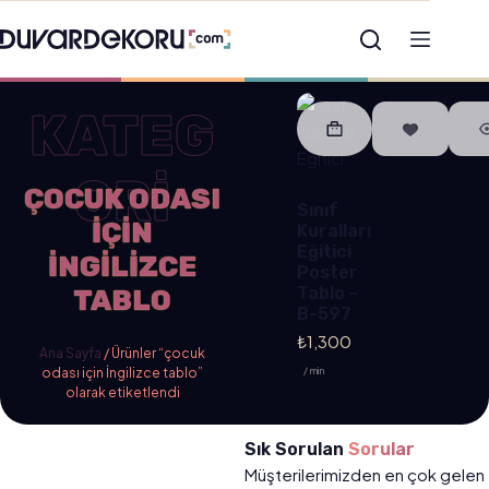
KATEG
ORİ
ÇOCUK ODASI
Sınıf
IÇIN
Kuralları
Eğitici
İNGILIZCE
Poster
Tablo –
TABLO
B-597
₺
1,300
Ana Sayfa
/ Ürünler “çocuk
odası için İngilizce tablo”
/ min
olarak etiketlendi
Sık Sorulan
Sorular
Müşterilerimizden en çok gelen