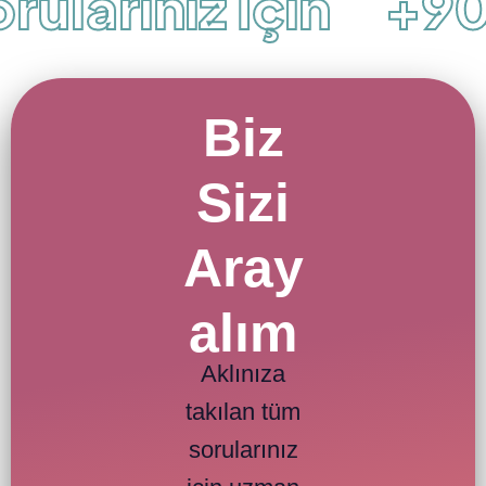
ularınız İçin
+90 
Biz
Sizi
Aray
alım
Aklınıza
takılan tüm
sorularınız