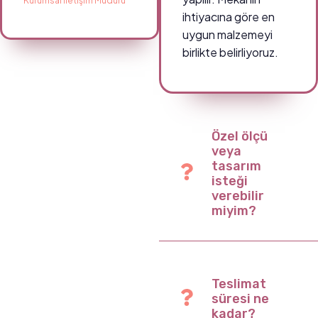
Kurumsal İletişim Müdürü
ihtiyacına göre en
uygun malzemeyi
birlikte belirliyoruz.
Özel ölçü
veya
tasarım
isteği
verebilir
miyim?
Teslimat
süresi ne
kadar?