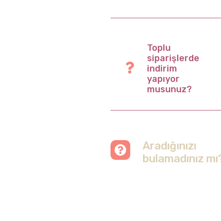
Toplu
siparişlerde
indirim
yapıyor
musunuz?
Aradığınızı
bulamadınız mı
Merak etmeyin, tüm
soruları cevapladığımız
sayfamızı ziyaret
edebilirsiniz.