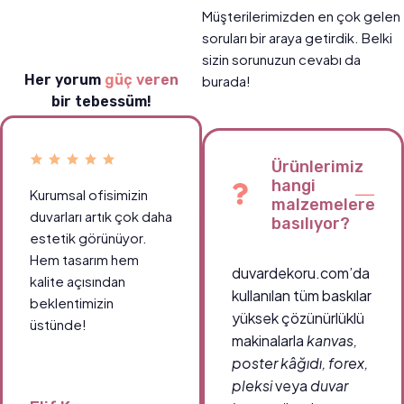
Müşterilerimizden en çok gelen
soruları bir araya getirdik. Belki
sizin sorunuzun cevabı da
Her yorum
güç veren
burada!
bir tebessüm!
Ürünlerimiz
hangi
Kurumsal ofisimizin
malzemelere
duvarları artık çok daha
basılıyor?
estetik görünüyor.
Hem tasarım hem
duvardekoru.com’da
kalite açısından
kullanılan tüm baskılar
beklentimizin
yüksek çözünürlüklü
üstünde!
makinalarla
kanvas,
poster kâğıdı, forex,
pleksi
veya
duvar