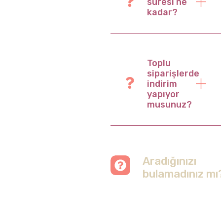
süresi ne
kadar?
Toplu
siparişlerde
indirim
yapıyor
musunuz?
Aradığınızı
bulamadınız mı
Merak etmeyin, tüm
soruları cevapladığımız
sayfamızı ziyaret