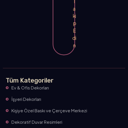
T
a
ki
p
E
di
n
Tüm Kategoriler
Ev & Ofis Dekorları
İşyeri Dekorları
Kişiye Özel Baskı ve Çerçeve Merkezi
Dekoratif Duvar Resimleri