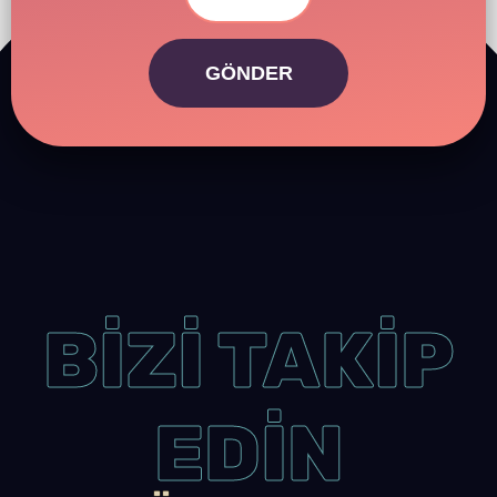
GÖNDER
BİZİ TAKİP
EDİN