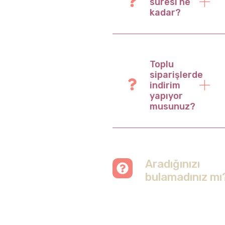
süresi ne
kadar?
Toplu
siparişlerde
indirim
yapıyor
musunuz?
Aradığınızı
bulamadınız mı
Merak etmeyin, tüm
soruları cevapladığımız
sayfamızı ziyaret