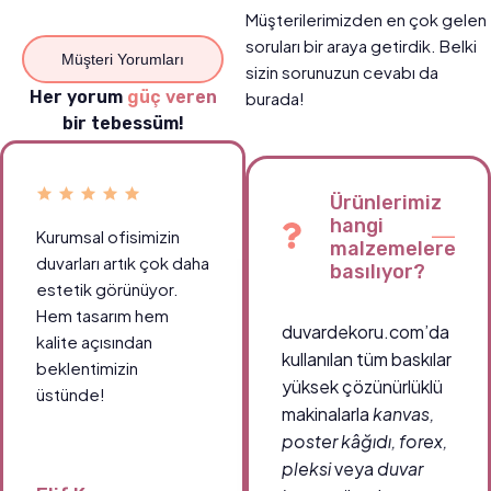
Müşterilerimizden en çok gelen
soruları bir araya getirdik. Belki
Müşteri Yorumları
sizin sorunuzun cevabı da
Her yorum
güç veren
burada!
bir tebessüm!
Ürünlerimiz
hangi
Kurumsal ofisimizin
malzemelere
duvarları artık çok daha
basılıyor?
estetik görünüyor.
Hem tasarım hem
duvardekoru.com’da
kalite açısından
kullanılan tüm baskılar
beklentimizin
yüksek çözünürlüklü
üstünde!
makinalarla
kanvas,
poster kâğıdı, forex,
pleksi
veya
duvar