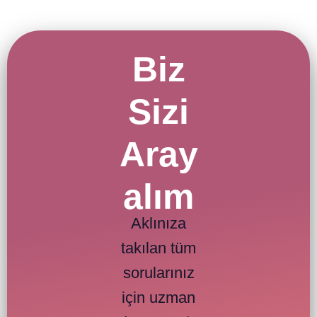
Biz
Sizi
Aray
alım
Aklınıza
takılan tüm
sorularınız
için uzman