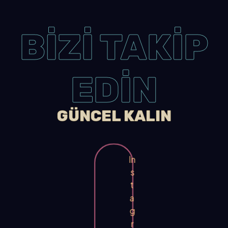
BİZİ TAKİP
EDİN
GÜNCEL KALIN
In
s
t
a
g
r