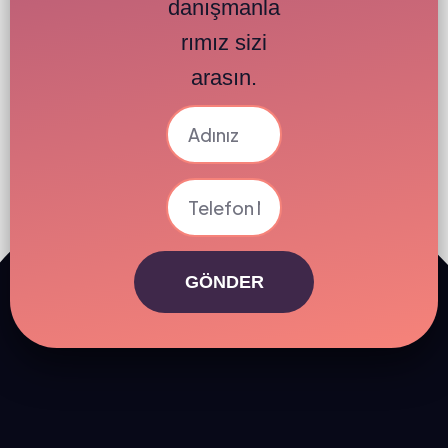
danışmanla
rımız sizi
arasın.
GÖNDER